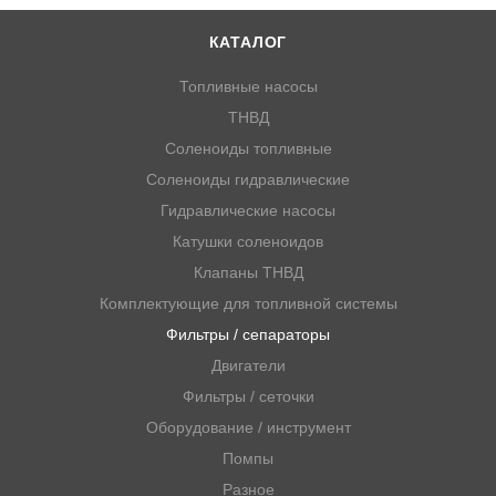
КАТАЛОГ
Топливные насосы
ТНВД
Соленоиды топливные
Соленоиды гидравлические
Гидравлические насосы
Катушки соленоидов
Клапаны ТНВД
Комплектующие для топливной системы
Фильтры / сепараторы
Двигатели
Фильтры / сеточки
Оборудование / инструмент
Помпы
Разное