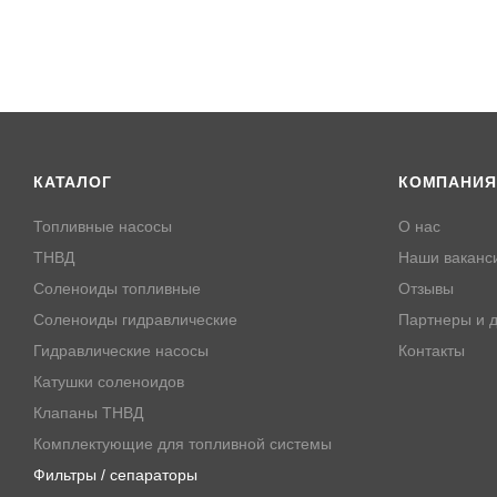
INGERSOLL-RAND 36 534
INGERSOLL-RAND 36116
INGERSOLL-RAND 85400
JACOBSEN 272153901
JOHN DEERE RE503254
JOHN DEERE RE50455
JOHN DEERE RE537928
JOHN DEERE RE58367
КАТАЛОГ
КОМПАНИЯ
JOHN DEERE RE62418
Топливные насосы
О нас
JOHN DEERE RE64449
MASSEY FERGUSON 378
ТНВД
Наши ваканс
RENAULT AGRICULTURE 
Соленоиды топливные
Отзывы
RENAULT D.M.A. 6005012
Соленоиды гидравлические
Партнеры и д
SDMO 330361511
SDMO 330560612
Гидравлические насосы
Контакты
VERMEER 215456-003
Катушки соленоидов
VERMEER FS19516FV
Клапаны ТНВД
Комплектующие для топливной системы
Аналоги:
DONALDSON P550351
Фильтры / сепараторы