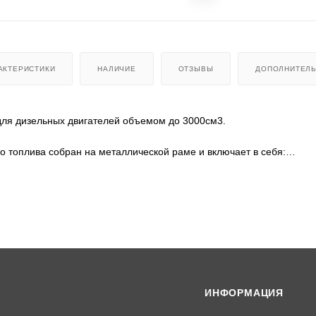
АКТЕРИСТИКИ
НАЛИЧИЕ
ОТЗЫВЫ
ДОПОЛНИТЕЛ
 для дизельных двигателей объемом до 3000см3.
о топлива собран на металлической раме и включает в себя:
отделитель предварительной очистки
с низкого давления 12В
H750-C, Z650-C с топливным фильтром TOKYO ROKI, рассчитанным 
ы между собой последовательно маслобензостойкими трубками.
 установке на дизельные двигатели, используемые на стационарны
 завода" на двигатели Kubota D1005, V1505, V2403, V3300, и др.
ИНФОРМАЦИЯ