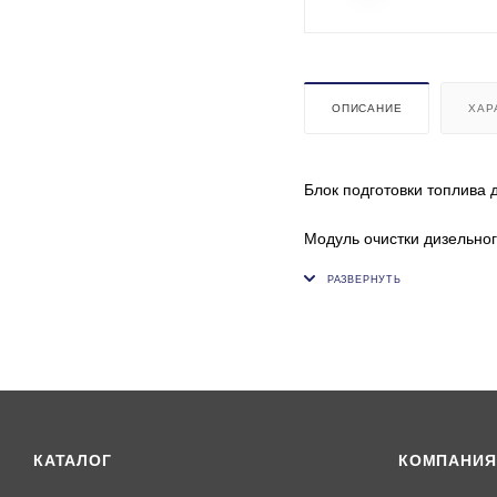
ОПИСАНИЕ
ХАР
Блок подготовки топлива
Модуль очистки дизельног
1. Фильтр отстойник водо
2. ТННД - топливный насо
3. Кронштейн оснастку Z
Все компоненты соединен
Модуль полностью готов к
и другие.
Часто устанавливаются "с
КАТАЛОГ
КОМПАНИЯ