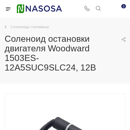
0
Соленоиды топливные
Соленоид остановки
двигателя Woodward
1503ES-
12A5SUC9SLC24, 12В