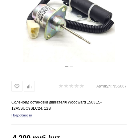
Артикул:
NSS067
Соленоид остановки двигателя Woodward 1503ES-
12A5SUC9SLC24, 12В
Подробности
4 200
руб.
/шт