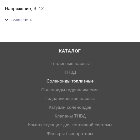
Напряжение, В: 12
ОЕМ: 1503ES-12A5SUC9SLC24, TBQ102310, SA-5156-12
1G820-60022, 1G820-60012, 1G820-60020
КАТАЛОГ
Топливные насосы
ТНВД
Соленоиды топливные
Соленоиды гидравлические
Гидравлические насосы
Катушки соленоидов
Клапаны ТНВД
Комплектующие для топливной системы
Фильтры / сепараторы