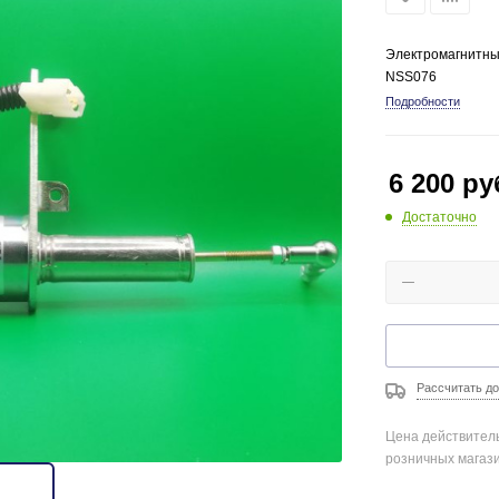
Электромагнитный
NSS076
Подробности
6 200
ру
Достаточно
Рассчитать до
Цена действитель
розничных магаз