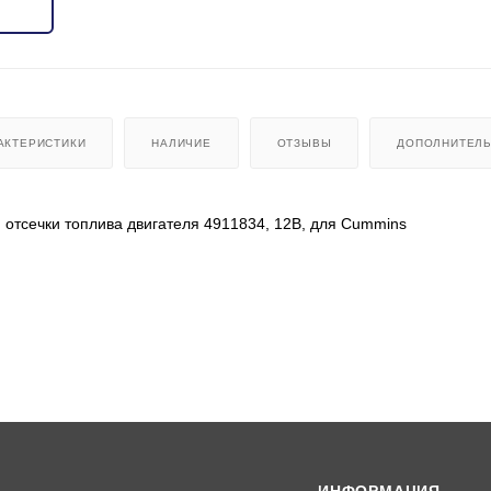
АКТЕРИСТИКИ
НАЛИЧИЕ
ОТЗЫВЫ
ДОПОЛНИТЕЛ
 отсечки топлива двигателя 4911834, 12В, для Cummins
 техникой:Cummins 0306-5450
491-1834, 4911834 VM