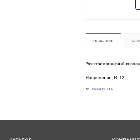
ОПИСАНИЕ
ХАР
Электромагнитный клапан
Напряжение, В: 12
Совместим со следующей
OEM : 709144, 4911834, 