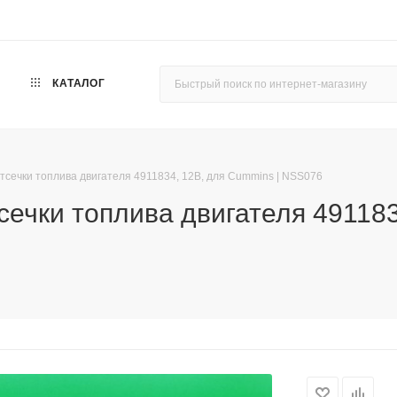
КАТАЛОГ
тсечки топлива двигателя 4911834, 12В, для Cummins | NSS076
ечки топлива двигателя 491183