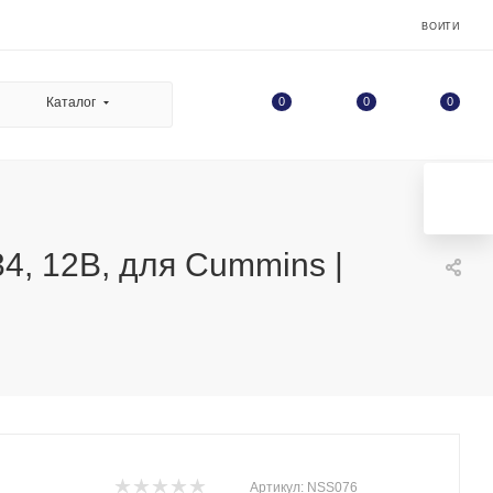
ВОЙТИ
0
Каталог
0
0
4, 12В, для Cummins |
Артикул:
NSS076