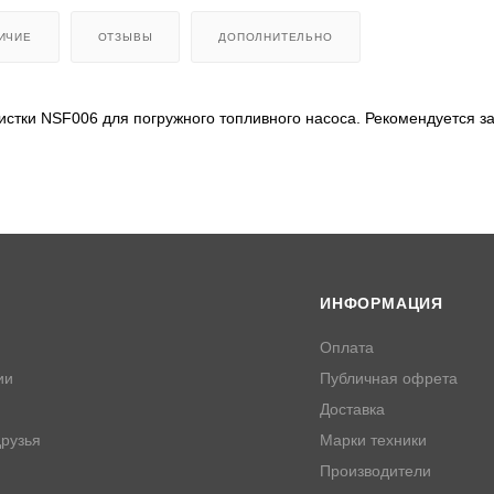
ИЧИЕ
ОТЗЫВЫ
ДОПОЛНИТЕЛЬНО
истки NSF006 для погружного топливного насоса. Рекомендуется з
ИНФОРМАЦИЯ
Оплата
ии
Публичная офрета
Доставка
рузья
Марки техники
Производители