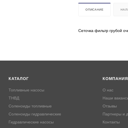
ОПИСАНИЕ
НАЛ
Сеточка фильтр грубой оч
КАТАЛОГ
КОМПАНИЯ
Топливные насосы
О нас
ТНВД
Наши ваканс
Соленоиды топливные
Отзывы
Соленоиды гидравлические
Партнеры и д
Гидравлические насосы
Контакты