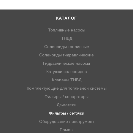
КАТАЛОГ
Топливные насосы
ТНВД
Соленоиды топливные
Соленоиды гидравлические
Гидравлические насосы
Катушки соленоидов
Клапаны ТНВД
Комплектующие для топливной системы
Фильтры / сепараторы
Двигатели
Фильтры / сеточки
Оборудование / инструмент
Помпы