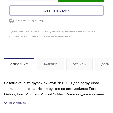
КУПИТЬ В 1 КЛИК
Рассчитать доставку
Цена действительна только для интернет-магазина и может
отличаться от цен в розничных магазинах
ОПИСАНИЕ
НАЛИЧИЕ
ОТЗЫВЫ
ДОПОЛ
Сеточка фильтр грубой очистки NSF2021 для погружного
топливного насоса. Используется на автомобилях Ford
Galaxy, Ford Mondeo IV, Ford S-Max. Рекомендуется замена
сетчатого фильтра бензонасоса каждые 50-100 тыс.км.