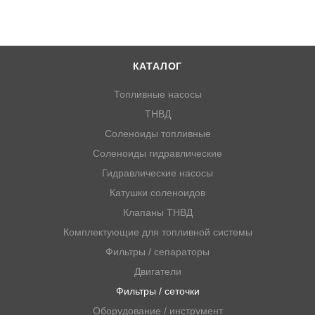
КАТАЛОГ
Топливные насосы
ТНВД
Соленоиды топливные
Соленоиды гидравлические
Гидравлические насосы
Катушки соленоидов
Клапаны ТНВД
Комплектующие для топливной системы
Фильтры / сепараторы
Двигатели
Фильтры / сеточки
Оборудование / инструмент