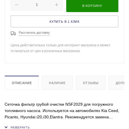
В КОРЗИНУ
КУПИТЬ В 1 КЛИК
Рассчитать доставку
Цена действительна только для интернет-магазина и может
отличаться от цен в розничных магазинах
ОПИСАНИЕ
НАЛИЧИЕ
ОТЗЫВЫ
ДОПОЛ
Сеточка фильтр грубой очистки NSF2029 для погружного
топливного насоса. Используется на автомобилях Kia Ceed,
Picanto, Hyundai i20,i30,Elantra. Рекомендуется замена
сетчатого фильтра бензонасоса каждые 50-100 тыс.км.