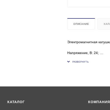
ОПИСАНИЕ
ХАР
Электромагнитная катушк
Напряжение, В: 24;
Внутренний диаметр, мм:
Высота, мм: 55;
Толщина, мм: 49;
ОЕМ: 38553-61040, NSH0
КАТАЛОГ
КОМПАНИЯ