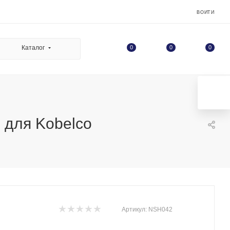
ВОЙТИ
0
Каталог
0
0
 для Kobelco
Артикул:
NSH042