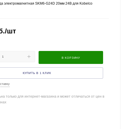
да электромагнитная SKM6-G24D 20мм 24В для Kobelco
б.
/шт
В КОРЗИНУ
КУПИТЬ В 1 КЛИК
ставку
на только для интернет-магазина и может отличаться от цен в
инах