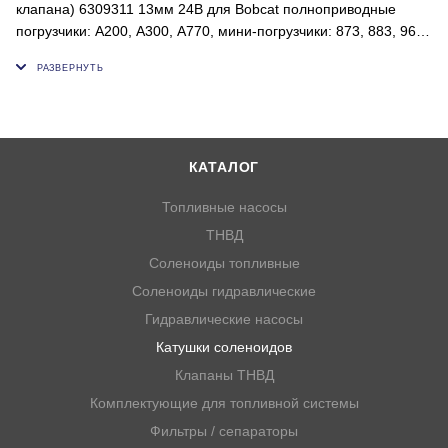
клапана) 6309311 13мм 24В для Bobcat полноприводные
погрузчики: A200, A300, A770, мини-погрузчики: 873, 883, 963,
S70, S130, S150, S160, S175, S185, S205, S220, S300, S330,
S450, S510, S530, S550, S570, S510, S530, С550, С570, С590,
С595, С630, С590, С595, С630, С650, С740, С750, С770, С850,
компактные гусеничные погрузчики: 864, T110, T140, T180,
T190, T200, T250, T300, T320, T450, T550, T590, T595, T630,
T650, T740, T750, T770, T850 \
КАТАЛОГ
Напряжение, В: 24;
Топливные насосы
Внутренний диаметр, мм: 13;
ТНВД
Высота, мм: 38;
Соленоиды топливные
Толщина, мм: 33;
Соленоиды гидравлические
ОЕМ: 6671025, 6309311, 6309312, 6675559, NSH046
Гидравлические насосы
Катушки соленоидов
Клапаны ТНВД
Комплектующие для топливной системы
Фильтры / сепараторы