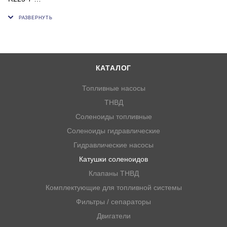
Напряжение, В: 12;
Внутренний диаметр, мм: 13;
Высота, мм: 52;
Толщина, мм: 40;
КАТАЛОГ
ОЕМ: R215-7, NSH058
Топливные насосы
ТНВД
Соленоиды топливные
Соленоиды гидравлические
Гидравлические насосы
Катушки соленоидов
Клапаны ТНВД
Комплектующие для топливной системы
Фильтры / сепараторы
Двигатели