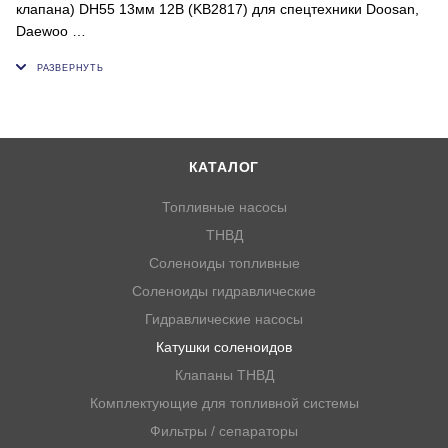
клапана) DH55 13мм 12В (KB2817) для спецтехники Doosan,
Daewoo
Напряжение, В: 12;
Внутренний диаметр, мм: 13;
Высота, мм: 39;
Толщина, мм: 33;
КАТАЛОГ
ОЕМ: KB2817, NSH066
Топливные насосы
ТНВД
Соленоиды топливные
Соленоиды гидравлические
Гидравлические насосы
Катушки соленоидов
Клапаны ТНВД
Комплектующие для топливной системы
Фильтры / сепараторы