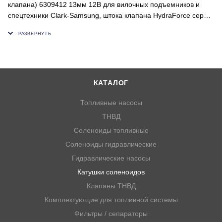
клапана) 6309412 13мм 12В для вилочных подъемников и
спецтехники Clark-Samsung, штока клапана HydraForce серии
08 серии 80 серии 88 серии 98 12 В
Напряжение, В: 12;
Внутренний диаметр, мм: 13;
Высота, мм: 38;
Толщина, мм: 33;
КАТАЛОГ
ОЕМ: 6309412, NSH069
Топливные насосы
ТНВД
Соленоиды топливные
Соленоиды гидравлические
Гидравлические насосы
Катушки соленоидов
Клапаны ТНВД
Комплектующие для топливной системы
Фильтры / сепараторы