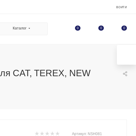
ВОЙТИ
0
Каталог
0
0
для CAT, TEREX, NEW
Артикул:
NSH081