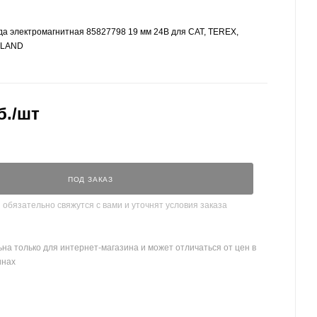
а электромагнитная 85827798 19 мм 24В для CAT, TEREX,
LLAND
б.
/шт
ПОД ЗАКАЗ
бязательно свяжутся с вами и уточнят условия заказа
на только для интернет-магазина и может отличаться от цен в
инах