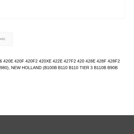
ЬНО
16 420E 420F 420F2 420XE 422E 427F2 420 428E 428F 428F2
70 980), NEW HOLLAND (B100B B110 B110 TIER 3 B110B B90B