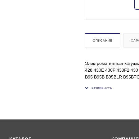
ОПИСАНИЕ
ХАР
Электромагнитная катушк
428 430E 430F 430F2 430 
B95 B95B B95BLR B95BTC
Напряжение, В: 24;
Внутренний диаметр, мм:
Высота, мм: 49;
Толщина, мм: 37;
ОЕМ: 2807009, 85827798,