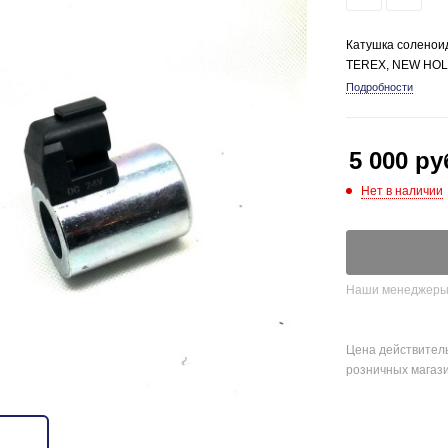
Катушка соленоид
TEREX, NEW HO
Подробности
5 000
ру
Нет в наличии
Наши менеджеры о
Цена действитель
розничных магаз