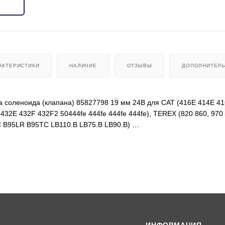
АКТЕРИСТИКИ
НАЛИЧИЕ
ОТЗЫВЫ
ДОПОЛНИТЕЛ
а соленоида (клапана) 85827798 19 мм 24В для CAT (416E 414E 4
432E 432F 432F2 50444fe 444fe 444fe 444fe), TEREX (820 860, 9
 B95LR B95TC LB110.B LB75.B LB90.B)
 19;
 280-7009, 6190568M91, NSH081