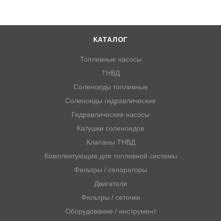
КАТАЛОГ
Топливные насосы
ТНВД
Соленоиды топливные
Соленоиды гидравлические
Гидравлические насосы
Катушки соленоидов
Клапаны ТНВД
Комплектующие для топливной системы
Фильтры / сепараторы
Двигатели
Фильтры / сеточки
Оборудование / инструмент