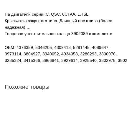
На двигатели серий: C, QSC, 6CTAA, L, ISL
Крыльчатка закрытого типа. Длинный нос шкива (более
надежная).
Торцевое уплотнительное кольцо 3902089 в комплекте.
OEM: 4376359, 5346205, 4309418, 5291445, 4089647,
3973114, 3804927, 3940052, 4934058, 3286293, 3800976,
3285324, 3415366, 3966841, 3929614, 3925540, 3802975, 38024
Похожие товары