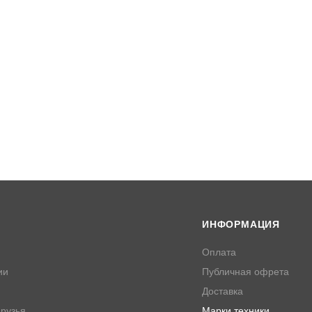
ИНФОРМАЦИЯ
Оплата
ии
Публичная офрета
Доставка
рузья
Марки техники