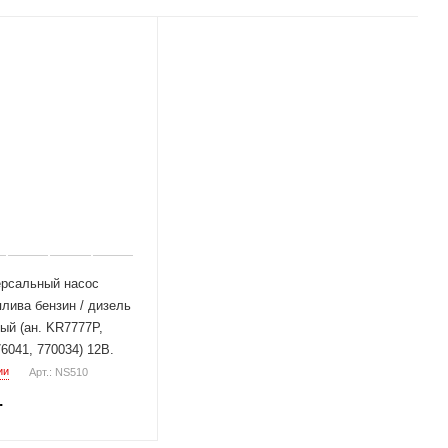
рсальный насос
плива бензин / дизель
ый (ан. KR7777P,
6041, 770034) 12В.
ии
Арт.: NS510
.