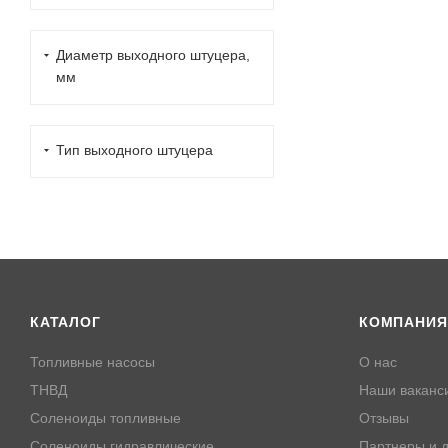
Диаметр выходного штуцера,
мм
Тип выходного штуцера
КАТАЛОГ
КОМПАНИЯ
Топливные насосы
О нас
ТНВД
Наши ваканс
Соленоиды топливные
Отзывы
Соленоиды гидравлические
Партнеры и д