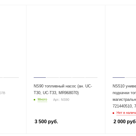
NS90 топливный насос (ан. UC-
NS510 униве
T30, UC-T33, MR968070)
подкачки то
S07B
магистральн
Много
Арт.: NS90
721440510, 7
Нет в налич
3 500
руб.
2 000
руб