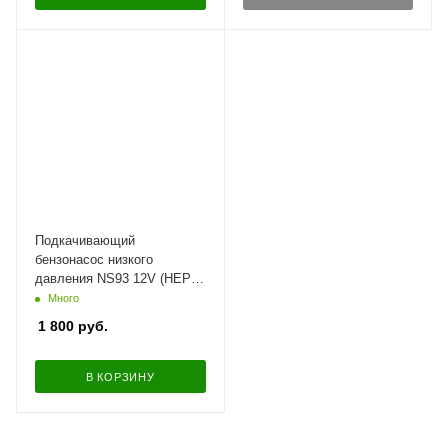
Подкачивающий
бензонасос низкого
давления NS93 12V (HEP-
02A) магистральный для
Много
дизельных, бензиновых
1 800
руб.
двигателей
В КОРЗИНУ