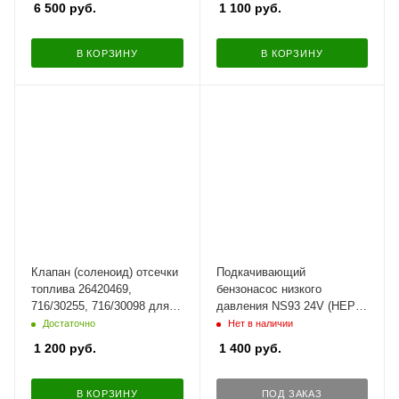
6 500
руб.
1 100
руб.
В КОРЗИНУ
В КОРЗИНУ
Клапан (соленоид) отсечки
Подкачивающий
топлива 26420469,
бензонасос низкого
716/30255, 716/30098 для
давления NS93 24V (HEP-
PERKINS, JCB, 12В
02A) магистральный для
Достаточно
Нет в наличии
дизельных, бензиновых
1 200
руб.
1 400
руб.
двигателей
В КОРЗИНУ
ПОД ЗАКАЗ