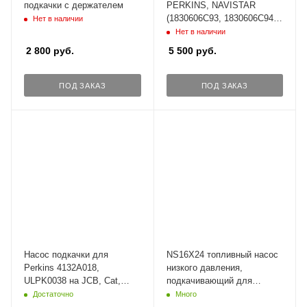
подкачки с держателем
PERKINS, NAVISTAR
(1830606C93, 1830606C94,
Нет в наличии
1830606C95)
Нет в наличии
2 800
руб.
5 500
руб.
ПОД ЗАКАЗ
ПОД ЗАКАЗ
Насос подкачки для
NS16X24 топливный насос
Perkins 4132A018,
низкого давления,
ULPK0038 на JCB, Cat,
подкачивающий для
Terex, FG Wilson.
дизеля, 24В (ан. HEP 02A).
Достаточно
Много