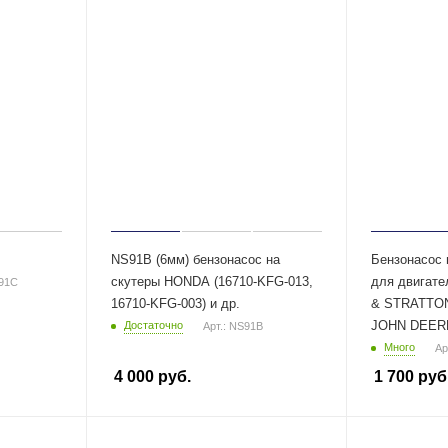
NS91B (6мм) бензонасос на
Бензонасос
скутеры HONDA (16710-KFG-013,
для двигат
S91C
16710-KFG-003) и др.
& STRATTON
JOHN DEER
Достаточно
Арт.: NS91B
Много
Ар
4 000
руб.
1 700
руб