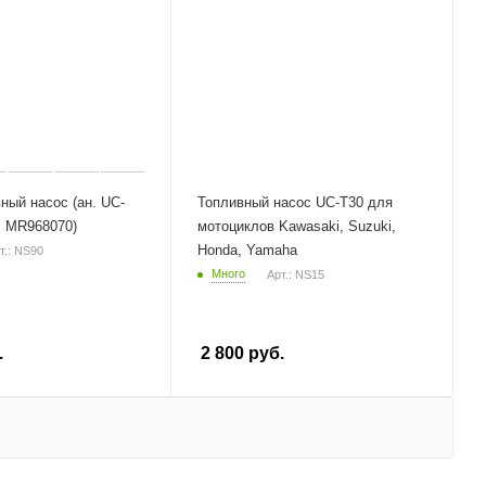
ный насос (ан. UC-
Топливный насос UC-T30 для
, MR968070)
мотоциклов Kawasaki, Suzuki,
Honda, Yamaha
т.: NS90
Много
Арт.: NS15
.
2 800
руб.