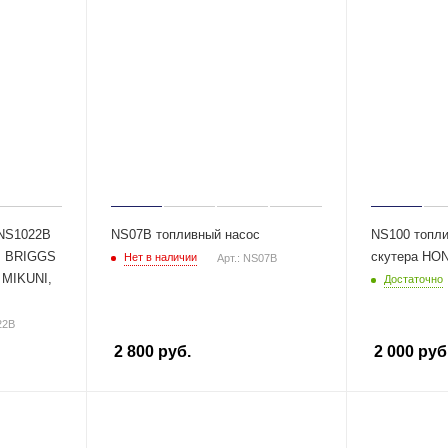
 NS1022B
NS07B топливный насос
NS100 топли
, BRIGGS
скутера HO
Нет в наличии
Арт.: NS07B
MIKUNI,
Достаточно
22B
2 800
руб.
2 000
руб