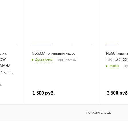
с на
NS6007 топливный насос
NS90 топлив
DOW
T30, UC-T33
Достаточно
Арт.: NS6007
YAMAHA
Много
Ар
ZR, FJ,
-6
1 500
руб.
3 500
руб
ПОКАЗАТЬ ЕЩЕ