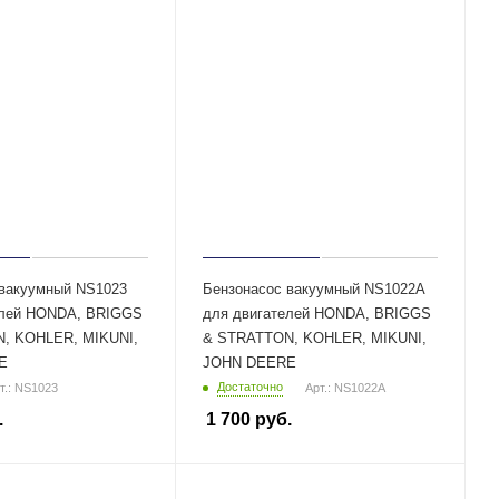
 вакуумный NS1023
Бензонасос вакуумный NS1022A
елей HONDA, BRIGGS
для двигателей HONDA, BRIGGS
, KOHLER, MIKUNI,
& STRATTON, KOHLER, MIKUNI,
E
JOHN DEERE
Достаточно
т.: NS1023
Арт.: NS1022A
.
1 700
руб.