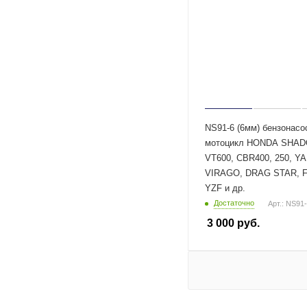
NS91-6 (6мм) бензонасо
мотоцикл HONDA SHA
VT600, CBR400, 250, 
VIRAGO, DRAG STAR, F
YZF и др.
Достаточно
Арт.: NS91
3 000
руб.