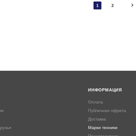
1
2
ИНФОРМАЦИЯ
Оплата
ии
Публичная офрета
Доставка
рузья
Марки техники