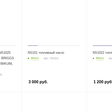
NS1025
NS101 топливный насос
NS1022 топл
, BRIGGS
Много
Много
Арт.: NS101
Ар
MIKUNI,
25
3 000
руб.
1 200
руб