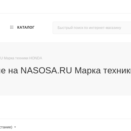
КАТАЛОГ
RU Марка техники HONDA
ные на NASOSA.RU Марка техн
астание)