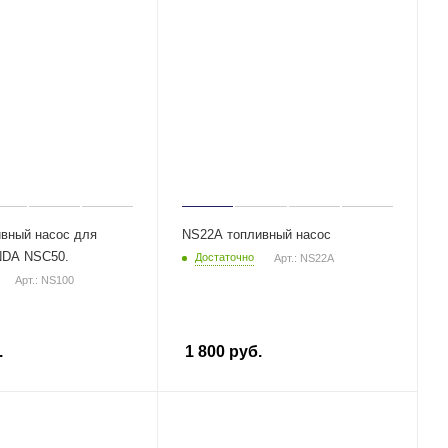
вный насос для
NS22A топливный насос
NDA NSC50.
Достаточно
Арт.: NS22A
Арт.: NS100
.
1 800
руб.