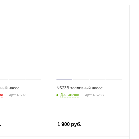
ный насос
NS23B топливный насос
ии
Достаточно
Арт.: NS02
Арт.: NS23B
.
1 900
руб.