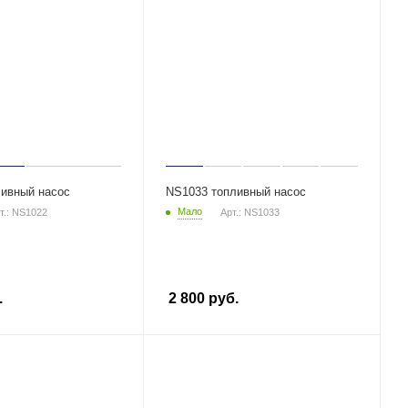
ивный насос
NS1033 топливный насос
Мало
т.: NS1022
Арт.: NS1033
.
2 800
руб.