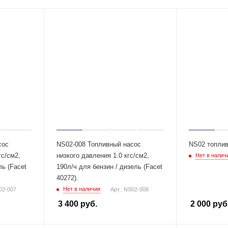
сос
NS02-008 Топливный насос
NS02 топлив
гс/см2,
низкого давления 1.0 кгс/см2,
Нет в налич
ль (Facet
190л/ч для бензин / дизель (Facet
40272).
Нет в наличии
02-007
Арт.: NS02-008
3 400
руб.
2 000
руб