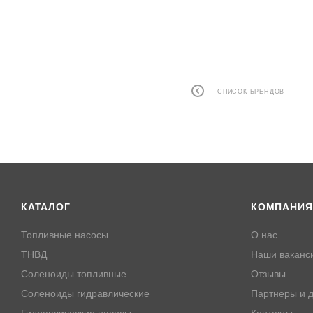
СПИСОК БРЕНДОВ
КАТАЛОГ
КОМПАНИЯ
Топливные насосы
О нас
ТНВД
Наши ваканс
Соленоиды топливные
Отзывы
Соленоиды гидравлические
Партнеры и д