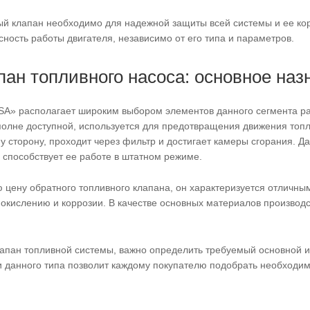
ый клапан необходимо для надежной защиты всей системы и ее кор
сность работы двигателя, независимо от его типа и параметров.
ан топливного насоса: основное наз
A» располагает широким выбором элементов данного сегмента ра
вполне доступной, используется для предотвращения движения топ
ну сторону, проходит через фильтр и достигает камеры сгорания. 
о способствует ее работе в штатном режиме.
цену обратного топливного клапана, он характеризуется отличным
, окислению и коррозии. В качестве основных материалов производс
лапан топливной системы, важно определить требуемый основной и
 данного типа позволит каждому покупателю подобрать необходим