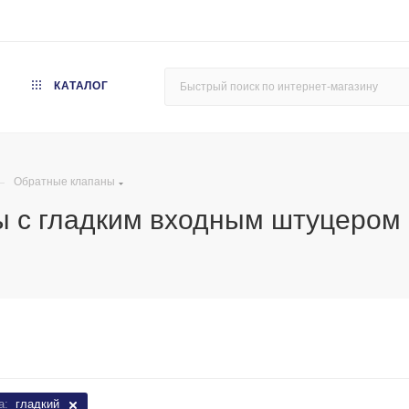
КАТАЛОГ
—
Обратные клапаны
ы с гладким входным штуцером
а:
гладкий