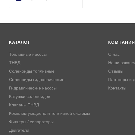
КАТАЛОГ
КОМПАНИЯ
Топливные насосы
О нас
ТНВД
Наши ваканс
Соленоиды топливные
Отзывы
Соленоиды гидравлические
Партнеры и д
Гидравлические насосы
Контакты
Катушки соленоидов
Клапаны ТНВД
Комплектующие для топливной системы
Фильтры / сепараторы
Двигатели