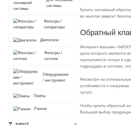
системы
Купить топливный обратн
во многом зависит безопа
Фильтры /
сепараторы
Обратный клап
Двигатели
Интернет-магазин «NASOS
Фильтры /
цена которого является 
сеточки
пропускается только в од
гидроудара в системе, чт
Оборудование
Несмотря на оптимальную 
/ инструмент
устойчивости к нагрузкам
чугун).
Помпы
Чтобы купить обратный к
Разное
Большой выбор продукции
ФИЛЬТР