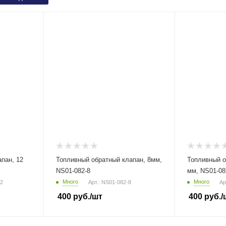
пан, 12
Топливный обратный клапан, 8мм,
Топливный о
NS01-082-8
мм, NS01-08
Много
Много
12
Арт.: NS01-082-8
Ар
400
руб.
/шт
400
руб.
/