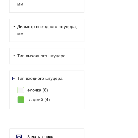
мм
Диаметр выходного штуцера,
мм
Тип выходного штуцера
Тип входного штуцера
ёлочка (
8
)
гладкий (
4
)
Задать вопрос