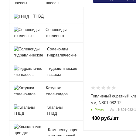
насосы
ТНВД
Соленоиды
топливные
Соленоиды
гидравлические
Гидравлические
насосы
Катушки
соленоидов
Топливный обратный кла
мм, NS01-082-12
Клапаны
Много
Арт.: NS01-082-
ТНВД
400
руб.
/шт
Комплектующие
для топливной