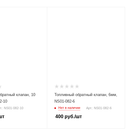
братный клапан, 10
Топливный обратный клапан, 6мм,
2-10
NS01-082-6
Нет в наличии
т.: NS01-082-10
Арт.: NS01-082-6
шт
400
руб.
/шт