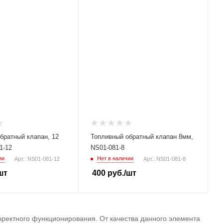
братный клапан, 12
Топливный обратный клапан 8мм,
1-12
NS01-081-8
ии
Нет в наличии
Арт.: NS01-081-12
Арт.: NS01-081-8
шт
400
руб.
/шт
ректного функционирования. От качества данного элемента