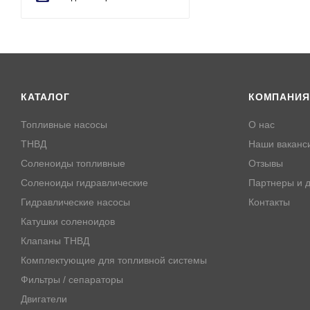
КАТАЛОГ
КОМПАНИЯ
Топливные насосы
О нас
ТНВД
Наши ваканс
Соленоиды топливные
Отзывы
Соленоиды гидравлические
Партнеры и д
Гидравлические насосы
Контакты
Катушки соленоидов
Клапаны ТНВД
Комплектующие для топливной системы
Фильтры / сепараторы
Двигатели