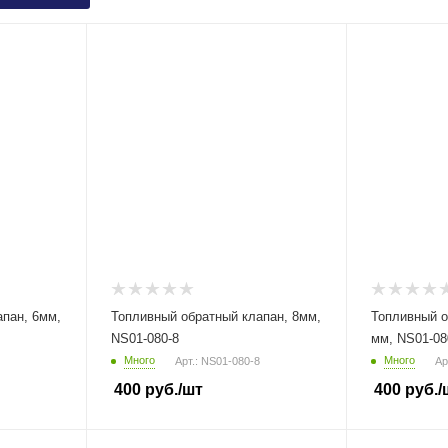
апан, 6мм,
Топливный обратный клапан, 8мм,
Топливный о
NS01-080-8
мм, NS01-08
Много
Много
Арт.: NS01-080-8
Ар
400
руб.
/шт
400
руб.
/