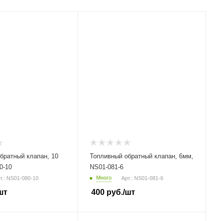
братный клапан, 10
Топливный обратный клапан, 6мм,
0-10
NS01-081-6
Много
т.: NS01-080-10
Арт.: NS01-081-6
шт
400
руб.
/шт