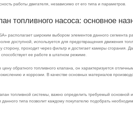
сность работы двигателя, независимо от его типа и параметров.
ан топливного насоса: основное наз
A» располагает широким выбором элементов данного сегмента ра
вполне доступной, используется для предотвращения движения топ
ну сторону, проходит через фильтр и достигает камеры сгорания. 
о способствует ее работе в штатном режиме.
цену обратного топливного клапана, он характеризуется отличным
, окислению и коррозии. В качестве основных материалов производс
лапан топливной системы, важно определить требуемый основной и
 данного типа позволит каждому покупателю подобрать необходим