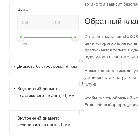
во многом зависит безопа
Цена
Обратный клап
Интернет-магазин «NASOS
цена которого является 
350
700
пропускается только в од
гидроудара в системе, чт
?
Диаметр быстросъёма, d, мм
Несмотря на оптимальную 
устойчивости к нагрузкам
?
чугун).
Внутренний диаметр
пластикового шланга, id, мм
Чтобы купить обратный к
Большой выбор продукции
?
Внутренний диаметр
резинового шланга, id, мм