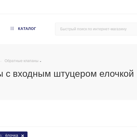
КАТАЛОГ
—
Обратные клапаны
ы с входным штуцером елочкой
а:
ёлочка