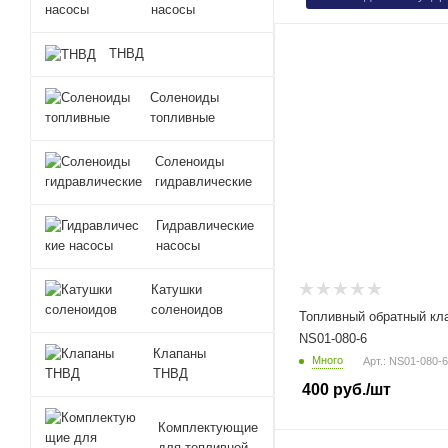
насосы
ТНВД
Соленоиды
топливные
Соленоиды
гидравлические
Гидравлические
насосы
Катушки
соленоидов
Топливный обратный кл
NS01-080-6
Клапаны
Много
Арт.: NS01-080-6
ТНВД
400
руб.
/шт
Комплектующие
для топливной