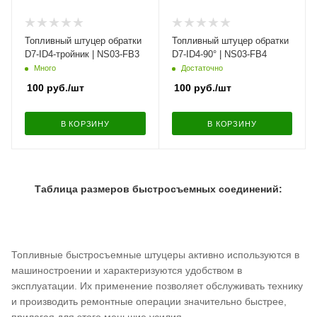
Топливный штуцер обратки
Топливный штуцер обратки
D7-ID4-тройник | NS03-FB3
D7-ID4-90° | NS03-FB4
Много
Достаточно
100
руб.
/шт
100
руб.
/шт
В КОРЗИНУ
В КОРЗИНУ
Таблица размеров быстросъемных соединений:
Топливные быстросъемные штуцеры активно используются в
машиностроении и характеризуются удобством в
эксплуатации. Их применение позволяет обслуживать технику
и производить ремонтные операции значительно быстрее,