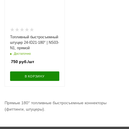
Топливный быстросъемный
штуцер 24-ID21-180° | NS03-
N1, прямой
Достаточно
750
руб.
/шт
В КОРЗИНУ
Прямые 180° топливные быстросъемные коннекторы
(фиттинги, штуцеры).