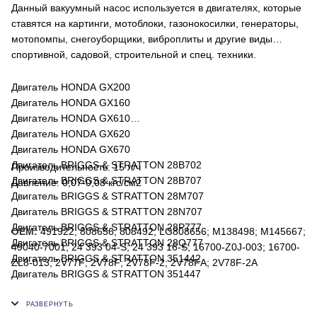
Данный вакуумный насос используется в двигателях, которые
ставятся на картинги, мотоблоки, газонокосилки, генераторы,
мотопомпы, снегоуборщики, виброплиты и другие виды
спортивной, садовой, строительной и спец. техники.
Двигатель HONDA GX200
Двигатель HONDA GX160
Двигатель HONDA GX610
Двигатель HONDA GX620
Двигатель HONDA GX670
Двигатель BRIGGS & STRATTON 28B702
Производительность: 15 л/ч
Двигатель BRIGGS & STRATTON 28B707
Давление: 0,07-0,08 кгс/см2
Двигатель BRIGGS & STRATTON 28M707
Двигатель BRIGGS & STRATTON 28N707
Двигатель BRIGGS & STRATTON 28P777
OEM:
491922; 808656; 808492; LG808656; M138498; M145667;
Двигатель BRIGGS & STRATTON 28Q777
49040-7001; 24 393 04-S; 24 393 16-S; 16700-Z0J-003; 16700-
Двигатель BRIGGS & STRATTON 351442
ZL8-013; 2V77F; 2V78F; 2V78F-2; 2V78FА; 2V78F-2А
Двигатель BRIGGS & STRATTON 351447
Двигатель KOHLER CH17-CH25
Двигатель KOHLER CV17-CV25