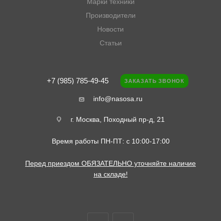
Марки техники
Двигатель BRIGGS & STRATTON Animal
Производители
Двигатель BRIGGS & STRATTON Titan
Двигатель BRIGGS & STRATTON Predator
Новости
Двигатель World Formula
Статьи
Двигатель KM315
Квадроцикл KAWASAKI MULE 610 4x4
Квадроцикл KAWASAKI MULE 600
+7 (985) 785-49-45
Квадроцикл KAWASAKI MULE SX
ЗАКАЗАТЬ ЗВОНОК
Fubag TI700, TI1000, TI2000, TI2600 (ДКЧ. SB1-044,
info@nasosa.ru
ДКС. 0910.073000.00DP, TJ-GM-056-1)
г. Москва, Походный пр-д, 21
Время работы ПН-ПТ: с 10:00-17:00
Перед приездом ОБЯЗАТЕЛЬНО уточняйте наличие
на складе!