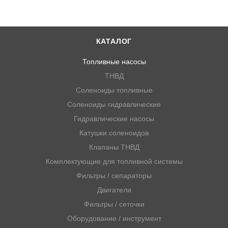
Двигатель KOHLER CH730-CH740
Двигатель KOHLER CV730-CV740
Двигатель HONDA GC135
Двигатель HONDA GC160
КАТАЛОГ
Двигатель HONDA GC160A
Двигатель HONDA GC160LA
Топливные насосы
Двигатель HONDA GC160LE
ТНВД
Двигатель HONDA GC190A
Соленоиды топливные
Двигатель HONDA GC190LA
Двигатель HONDA GCV520U
Соленоиды гидравлические
Двигатель HONDA GCV530
Гидравлические насосы
Двигатель HONDA GCV530U
Катушки соленоидов
Двигатель HONDA GS160LA
Клапаны ТНВД
Двигатель HONDA GS190A
Двигатель HONDA GS190LA
Комплектующие для топливной системы
Двигатель HONDA GX100U
Фильтры / сепараторы
Двигатель HONDA GX610K1
Двигатели
Двигатель HONDA GX610R1
Двигатель HONDA GX610U1
Фильтры / сеточки
Двигатель HONDA GX620K1
Оборудование / инструмент
Двигатель HONDA GX620R1