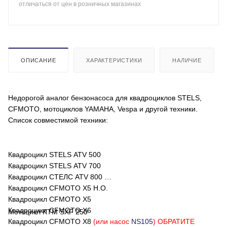
отличаться от цен в розничных магазинах
ОПИСАНИЕ
ХАРАКТЕРИСТИКИ
НАЛИЧИЕ
Недорогой аналог бензонасоса для квадроциклов STELS,
CFMOTO, мотоциклов YAMAHA, Vespa и другой техники.
Список совместимой техники:
Квадроцикл STELS ATV 500
Квадроцикл STELS ATV 700
Квадроцикл СТЕЛС ATV 800
Квадроцикл CFMOTO X5 H.O.
Квадроцикл CFMOTO X5
Квадроцикл CFMOTO X6
Мотоцикл KTM SXF 250
Квадроцикл CFMOTO X8
(или насос
NS105
) ОБРАТИТЕ