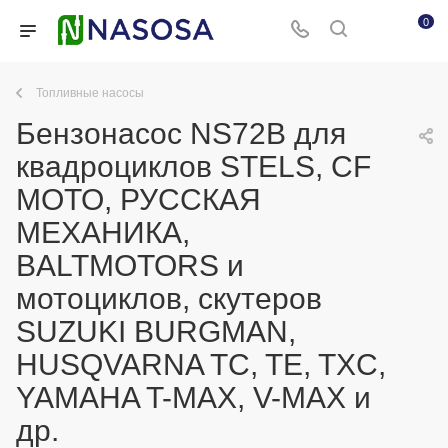
0
Топливные насосы
Бензонасос NS72B для
квадроциклов STELS, CF
MOTO, РУССКАЯ
МЕХАНИКА,
BALTMOTORS и
мотоциклов, скутеров
SUZUKI BURGMAN,
HUSQVARNA TC, TE, TXC,
YAMAHA T-MAX, V-MAX и
др.