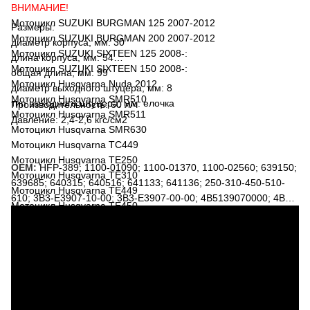
ВНИМАНИЕ!
Мотоцикл SUZUKI BURGMAN 125 2007-2012
Размеры:
Мотоцикл SUZUKI BURGMAN 200 2007-2012
диаметр корпуса, мм: 30
Мотоцикл SUZUKI SIXTEEN 125 2008-:
длина корпуса, мм: 54
Мотоцикл SUZUKI SIXTEEN 150 2008-:
общая длина, мм: 99
Мотоцикл Husqvarna Nuda 2012
диаметр выходного штуцера, мм: 8
Мотоцикл Husqvarna SMR510
тип выходного штуцера, мм: елочка
Производительность: 60 л/ч
Мотоцикл Husqvarna SMR511
Давление: 2,4-2,6 кгс/см2
Мотоцикл Husqvarna SMR630
Мотоцикл Husqvarna TC449
Мотоцикл Husqvarna TE250
OEM:
HFP-389; 1100-01090; 1100-01370, 1100-02560; 639150;
Мотоцикл Husqvarna TE310
639685; 640315; 640516; 641133; 641136; 250-310-450-510-
Мотоцикл Husqvarna TE449
610; 3B3-E3907-10-00; 3B3-E3907-00-00; 4B5139070000; 4B5
Мотоцикл Husqvarna TE450
13907 00 00; 4B5-13907-00-00; 5RU-13907-00-00; 5RU-13907-
Мотоцикл Husqvarna TE510
02-00; 5RU139070200; YP400BG; YP400V; YP400W; YP400X;
Мотоцикл Husqvarna TE511
YP400XB
Мотоцикл Husqvarna TE610
Мотоцикл Husqvarna TE630
Мотоцикл Husqvarna TXC250
Мотоцикл Husqvarna TXC310