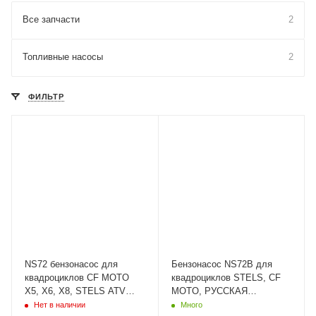
Все запчасти
2
Топливные насосы
2
ФИЛЬТР
NS72 бензонасос для
Бензонасос NS72B для
квадроциклов CF MOTO
квадроциклов STELS, CF
X5, X6, X8, STELS ATV
MOTO, РУССКАЯ
500, 700, 800 мотоциклов и
МЕХАНИКА, BALTMOTORS
Нет в наличии
Много