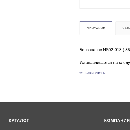
ОПИСАНИЕ
ХАР
Бензонасос NS02-018 ( 
Устанавливается на след
MARINER 200 (DFI) 0G96
MARINER 225 (DFI) 0G96
MERCURY 2-х тактные 20
MERCURY 2-х тактные 22
MARINER 200 (DFI) 0G76
MARINER 225 (DFI) 0G76
MERCURY 2-х тактные 20
MERCURY 2-х тактные 22
MARINER 200 (DFI) 0G59
КАТАЛОГ
КОМПАНИЯ
MARINER 225 (DFI) 0G59