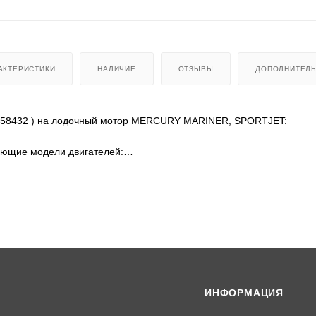
АКТЕРИСТИКИ
НАЛИЧИЕ
ОТЗЫВЫ
ДОПОЛНИТЕЛ
8558432 ) на лодочный мотор MERCURY MARINER, SPORTJET:
ующие модели двигателей:
0500 до 0T178499
0500 до 0T178499
0 (DFI) 0G960500 до 0T178499
5 (DFI) 0G960500 до 0T178499
0300 до 0G960499
0300 до 0G960499
0 (DFI) 0G760300 до 0G960499
5 (DFI) 0G760300 до 0G960499
0000 до 0G760299
ИНФОРМАЦИЯ
0000 до 0G760299