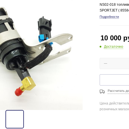
NS02-018 топлив
SPORTJET ( 8558
Подробности
10 000
р
Достаточно
Рассчитать до
Цена действитель
розничных магаз