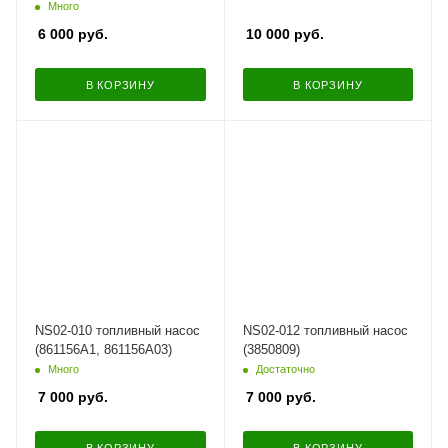
TYPE )
Много
6 000
руб.
10 000
руб.
В КОРЗИНУ
В КОРЗИНУ
NS02-010 топливный насос
NS02-012 топливный насос
(861156A1, 861156A03)
(3850809)
Много
Достаточно
7 000
руб.
7 000
руб.