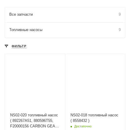
Все запчасти
9
Топливные насосы
9
ФИЛЬТР
NS02-020 топливный насос
NS02-018 топливный насос
( 892267A51, 880596T55,
( 8558432 )
F20000156 CARBON GEAR
Достаточно