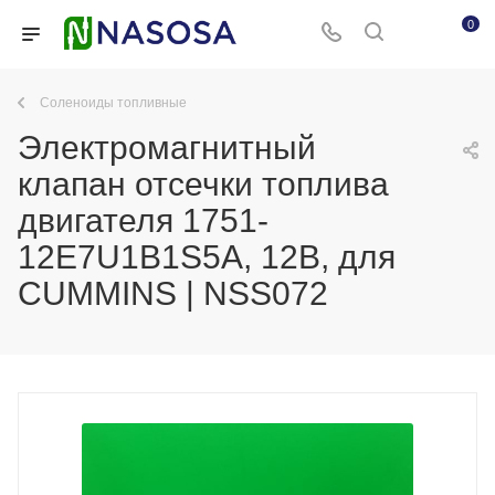
0
Соленоиды топливные
Электромагнитный
клапан отсечки топлива
двигателя 1751-
12E7U1B1S5A, 12В, для
СUMМINS | NSS072