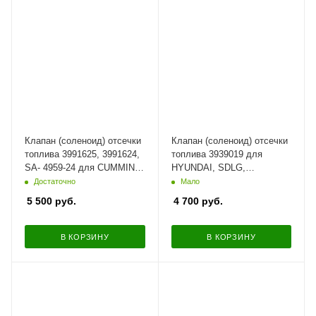
Клапан (соленоид) отсечки
Клапан (соленоид) отсечки
топлива 3991625, 3991624,
топлива 3939019 для
SA- 4959-24 для CUMMINS,
HYUNDAI, SDLG,
HYUNDAI, 24В
XGMA,SHANTUI, Cummins,
Достаточно
Мало
24В
5 500
руб.
4 700
руб.
В КОРЗИНУ
В КОРЗИНУ