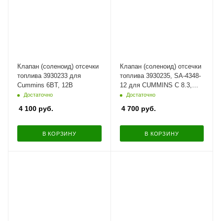
Клапан (соленоид) отсечки
Клапан (соленоид) отсечки
топлива 3930233 для
топлива 3930235, SA-4348-
Cummins 6BT, 12В
12 для CUMMINS C 8.3,
6CT, ISC, QSC, 12В
Достаточно
Достаточно
4 100
руб.
4 700
руб.
В КОРЗИНУ
В КОРЗИНУ