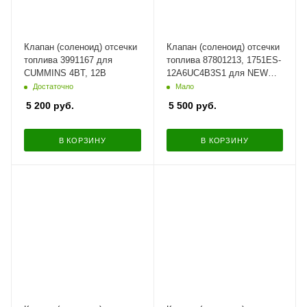
Клапан (соленоид) отсечки
Клапан (соленоид) отсечки
топлива 3991167 для
топлива 87801213, 1751ES-
CUMMINS 4BT, 12В
12A6UC4B3S1 для NEW
HOLLAND, WOODWARD,
Достаточно
Мало
12В
5 200
руб.
5 500
руб.
В КОРЗИНУ
В КОРЗИНУ