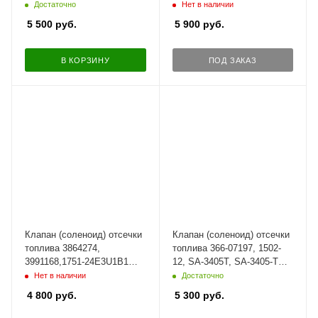
для СUMМINS | NSS072
Достаточно
Нет в наличии
5 500
руб.
5 900
руб.
В КОРЗИНУ
ПОД ЗАКАЗ
Клапан (соленоид) отсечки
Клапан (соленоид) отсечки
топлива 3864274,
топлива 366-07197, 1502-
3991168,1751-24E3U1B1
12, SA-3405T, SA-3405-T
для Cummins, 24В.
для Lister Petter, 12В
Нет в наличии
Достаточно
4 800
руб.
5 300
руб.