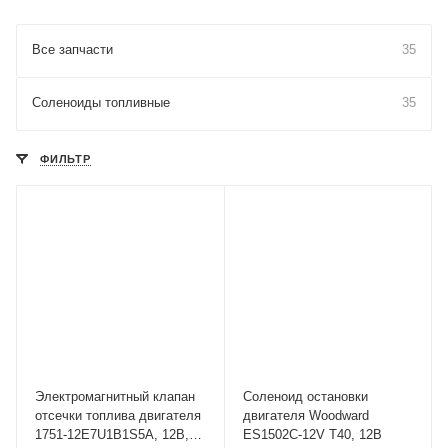
Все запчасти
35
Соленоиды топливные
35
ФИЛЬТР
Электромагнитный клапан
Соленоид остановки
отсечки топлива двигателя
двигателя Woodward
1751-12E7U1B1S5A, 12В,
ES1502C-12V T40, 12В