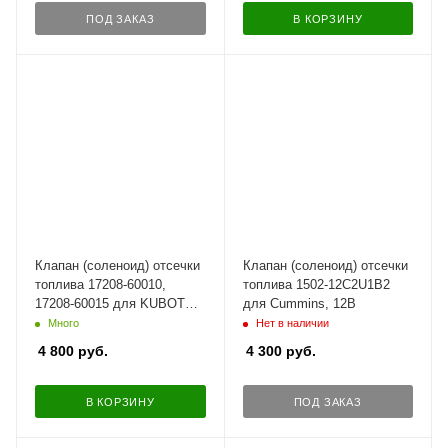
ПОД ЗАКАЗ
В КОРЗИНУ
Клапан (соленоид) отсечки
Клапан (соленоид) отсечки
топлива 17208-60010,
топлива 1502-12C2U1B2
17208-60015 для KUBOTA
для Cummins, 12В
V1305, 12В
Много
Нет в наличии
4 800
руб.
4 300
руб.
В КОРЗИНУ
ПОД ЗАКАЗ