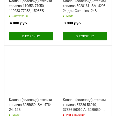
Клапан (соленоид) отсечки
Клапан (соленоид) отсечки
топлива 119653-77950,
топлива 3928161, SA- 4293-
119233-77932, 1503ES-
24 для Cummins, 24В
12S5SUC12S для YANMAR,
Достаточно
Мало
12В
4 000
руб.
3 800
руб.
В КОРЗИНУ
В КОРЗИНУ
Клапан (соленоид) отсечки
Клапан (соленоид) отсечки
топлива 3935650, SA- 4764-
топлива 37Z36-56010,
24, 12В
37Z36-56010-A, 3935650,
3977620 для CUMMINS,
Мало
Нет в наличии