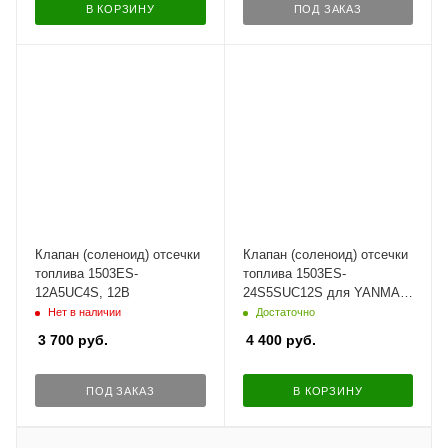
В КОРЗИНУ
ПОД ЗАКАЗ
Клапан (соленоид) отсечки
Клапан (соленоид) отсечки
топлива 1503ES-
топлива 1503ES-
12A5UC4S, 12В
24S5SUC12S для YANMAR,
WOODWARD, KUBOTA,
Нет в наличии
Достаточно
MARINE, 24В
3 700
руб.
4 400
руб.
ПОД ЗАКАЗ
В КОРЗИНУ