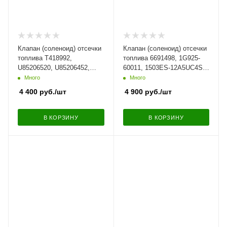
Клапан (соленоид) отсечки
Клапан (соленоид) отсечки
топлива T418992,
топлива 6691498, 1G925-
U85206520, U85206452,
60011, 1503ES-12A5UC4S
185206450, U85206451, 12В
на KUBOTA, BOBCAT, 12В
Много
Много
4 400
руб.
/шт
4 900
руб.
/шт
В КОРЗИНУ
В КОРЗИНУ