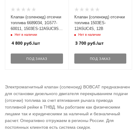
Клапан (соленоид) отсечки
Клапан (соленоид) отсечки
топлива 6689034, 1G577-
топлива 1503ES-
60011, 1503ES-12A5UC9S
12A5UC4S, 12В
для KUBOTA / BOBCA, 12В
Нет в наличии
Нет в наличии
4 800
руб.
/шт
3 700
руб.
/шт
ПОД ЗАКАЗ
ПОД ЗАКАЗ
Электромагнитный клапан (соленоид) BOBCAT предназначен
для остановки дизельного двигателя перекрыванием подачи
(отсечки) топлива за счет втягивания рычага привода
топливной рейки в ТНВД. Мы работаем как физическими
лицами так и юридическими за наличный и безналичный
расчет. Оперативно отгружаем в регионы России. Для
постоянных клиентов есть система скидок.