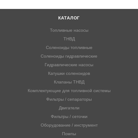
КАТАЛОГ
Топливные насосы
ТНВД
Соленоиды топливные
Соленоиды гидравлические
Гидравлические насосы
Катушки соленоидов
Клапаны ТНВД
Комплектующие для топливной системы
Фильтры / сепараторы
Двигатели
Фильтры / сеточки
Оборудование / инструмент
Помпы