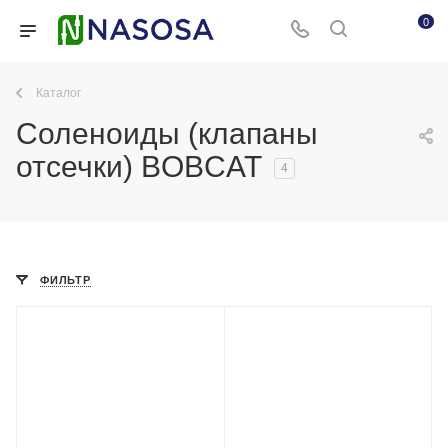
0
Каталог
Соленоиды (клапаны
отсечки) BOBCAT
4
ФИЛЬТР