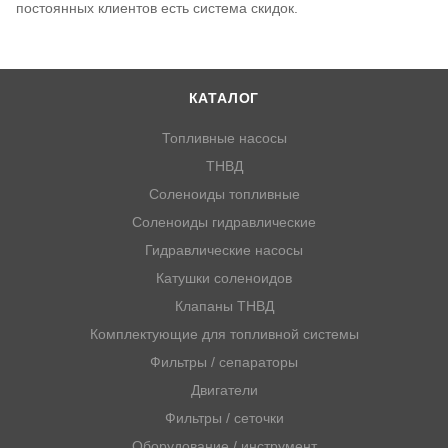
постоянных клиентов есть система скидок.
КАТАЛОГ
Топливные насосы
ТНВД
Соленоиды топливные
Соленоиды гидравлические
Гидравлические насосы
Катушки соленоидов
Клапаны ТНВД
Комплектующие для топливной системы
Фильтры / сепараторы
Двигатели
Фильтры / сеточки
Оборудование / инструмент