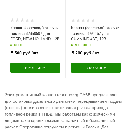
Клапан (соленоид) отсечки
Клапан (соленоид) отсечки
топлива 82850507 для
топлива 3991167 для
FORD, NEW HOLLAND, 12В
CUMMINS 4BT, 12В
Много
Достаточно
5 500
руб.
/шт
5 200
руб.
/шт
В КОРЗИНУ
В КОРЗИНУ
Электромагнитный клапан (соленоид) CASE предназначен
для остановки дизельного двигателя перекрыванием подачи
(отсечки) топлива за счет втягивания рычага привода
топливной рейки в ТНВД. Мы работаем как физическими
лицами так и юридическими за наличный и безналичный
расчет. Оперативно отгружаем в регионы России. Для