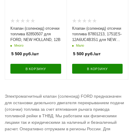
Клапан (соленоид) отсечки
Клапан (соленоид) отсечки
топлива 82850507 для
топлива 87801213, 1751ES-
FORD, NEW HOLLAND, 12В
12A6UC4B3S1 для NEW
HOLLAND, WOODWARD,
Много
Мало
12В
5 500
руб.
/шт
5 500
руб.
/шт
В КОРЗИНУ
В КОРЗИНУ
Электромагнитный клапан (соленоид) FORD предназначен
для остановки дизельного двигателя перекрыванием подачи
(отсечки) топлива за счет втягивания рычага привода
топливной рейки в ТНВД. Мы работаем как физическими
лицами так и юридическими за наличный и безналичный
расчет. Оперативно отгружаем в регионы России. Для