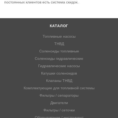
постоянных клиентов есть система скидок.
КАТАЛОГ
Топливные насосы
ТНВД
Соленоиды топливные
Соленоиды гидравлические
Гидравлические насосы
Катушки соленоидов
Клапаны ТНВД
Комплектующие для топливной системы
Фильтры / сепараторы
Двигатели
Фильтры / сеточки
Оборудование / инструмент