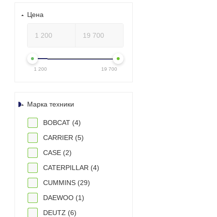
Цена
1 200
19 700
Марка техники
BOBCAT (
4
)
CARRIER (
5
)
CASE (
2
)
CATERPILLAR (
4
)
CUMMINS (
29
)
DAEWOO (
1
)
DEUTZ (
6
)