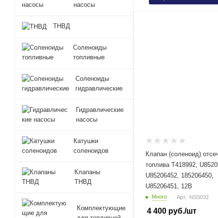
насосы
ТНВД
Соленоиды
топливные
Соленоиды
гидравлические
Гидравлические
насосы
Катушки
соленоидов
Клапан (соленоид) отсе
топлива T418992, U8520
Клапаны
U85206452, 185206450,
ТНВД
U85206451, 12В
Много
Арт.: NSS032
Комплектующие
4 400
руб.
/шт
для топливной