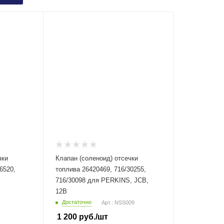
чки
Клапан (соленоид) отсечки
6520,
топлива 26420469, 716/30255,
716/30098 для PERKINS, JCB,
12В
Достаточно
Арт.: NSS009
1 200
руб.
/шт