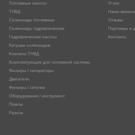
NEW HOLLAND (
3
)
Топливные насосы
О нас
ТНВД
PERKINS (
5
)
Наши ваканс
Соленоиды топливные
Отзывы
TAKEUCHI (
1
)
Соленоиды гидравлические
Партнеры и д
TEREX (
2
)
Гидравлические насосы
Контакты
THERMO KING (
2
)
Катушки соленоидов
VOLVO (
5
)
Клапаны ТНВД
WOODWARD (
35
)
Комплектующие для топливной системы
XCGM (
2
)
Фильтры / сепараторы
YANMAR (
11
)
Двигатели
Фильтры / сеточки
Оборудование / инструмент
Помпы
Разное