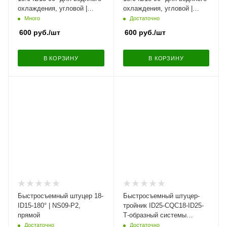
охлаждения, угловой |
охлаждения, угловой |
NS09-LU2
NS09-LU4
Много
Достаточно
600
руб.
/шт
600
руб.
/шт
В КОРЗИНУ
В КОРЗИНУ
Быстросъемный штуцер 18-
Быстросъемный штуцер-
ID15-180° | NS09-P2,
тройник ID25-CQC18-ID25-
прямой
Т-образный системы
охлаждения | NS09-T26JC-
Достаточно
Достаточно