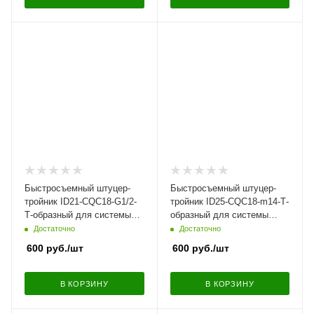
Быстросъемный штуцер-
Быстросъемный штуцер-
тройник ID21-CQC18-G1/2-
тройник ID25-CQC18-m14-Т-
Т-образный для системы
образный для системы
охлаждения, угловой |
охлаждения, угловой |
Достаточно
Достаточно
NS09-LM15
NS09-LM10
600
руб.
/шт
600
руб.
/шт
В КОРЗИНУ
В КОРЗИНУ