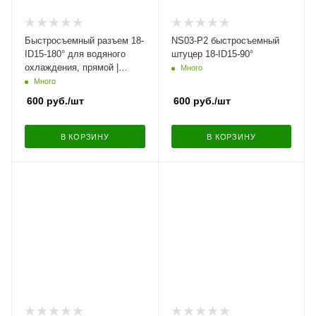
Быстросъемный разъем 18-
NS03-P2 быстросъемный
ID15-180° для водяного
штуцер 18-ID15-90°
охлаждения, прямой |
Много
NS09-LU1
Много
600
руб.
/шт
600
руб.
/шт
В КОРЗИНУ
В КОРЗИНУ