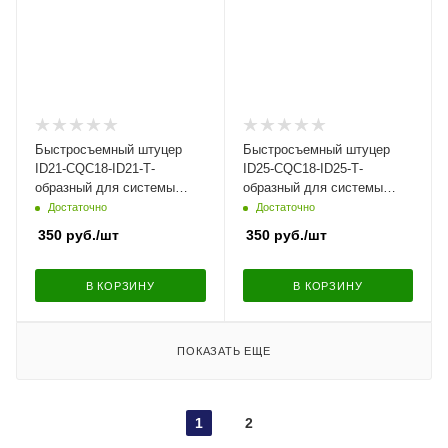
Быстросъемный штуцер
Быстросъемный штуцер
ID21-CQC18-ID21-Т-
ID25-CQC18-ID25-Т-
образный для системы
образный для системы
охлаждения, угловой |
охлаждения, угловой |
Достаточно
Достаточно
NS09-T49
NS09-T26JC-8N
350
руб.
/шт
350
руб.
/шт
В КОРЗИНУ
В КОРЗИНУ
ПОКАЗАТЬ ЕЩЕ
1
2