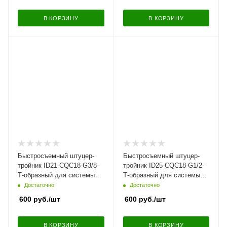
В КОРЗИНУ
В КОРЗИНУ
Быстросъемный штуцер-
Быстросъемный штуцер-
тройник ID21-CQC18-G3/8-
тройник ID25-CQC18-G1/2-
Т-образный для системы
Т-образный для системы
охлаждения, угловой |
охлаждения, угловой |
Достаточно
Достаточно
NS09-LM26
NS09-LM21
600
руб.
/шт
600
руб.
/шт
В КОРЗИНУ
В КОРЗИНУ