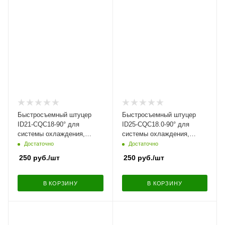
Быстросъемный штуцер
Быстросъемный штуцер
ID21-CQC18-90° для
ID25-CQC18.0-90° для
системы охлаждения,
системы охлаждения,
угловой | NS09-L36
угловой | NS09-L25-12N-GR
Достаточно
Достаточно
250
руб.
/шт
250
руб.
/шт
В КОРЗИНУ
В КОРЗИНУ