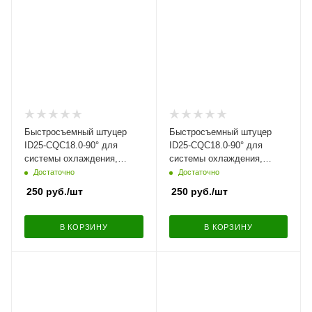
Быстросъемный штуцер
Быстросъемный штуцер
ID25-CQC18.0-90° для
ID25-CQC18.0-90° для
системы охлаждения,
системы охлаждения,
угловой | NS09-L25-12N
угловой | NS09-L25
Достаточно
Достаточно
250
руб.
/шт
250
руб.
/шт
В КОРЗИНУ
В КОРЗИНУ