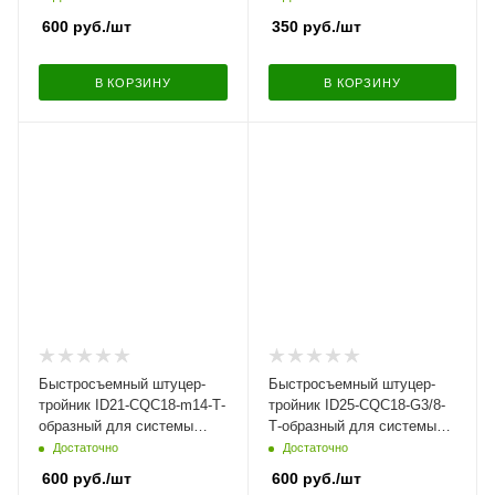
10N-G
600
руб.
/шт
350
руб.
/шт
В КОРЗИНУ
В КОРЗИНУ
Быстросъемный штуцер-
Быстросъемный штуцер-
тройник ID21-CQC18-m14-Т-
тройник ID25-CQC18-G3/8-
образный для системы
Т-образный для системы
охлаждения, угловой |
охлаждения, угловой |
Достаточно
Достаточно
NS09-LM4
NS09-LM32
600
руб.
/шт
600
руб.
/шт