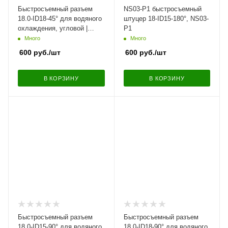
Быстросъемный разъем
NS03-P1 быстросъемный
18.0-ID18-45° для водяного
штуцер 18-ID15-180°, NS03-
охлаждения, угловой |
P1
NS09-LU6
Много
Много
600
руб.
/шт
600
руб.
/шт
В КОРЗИНУ
В КОРЗИНУ
Быстросъемный разъем
Быстросъемный разъем
18.0-ID15-90° для водяного
18.0-ID18-90° для водяного