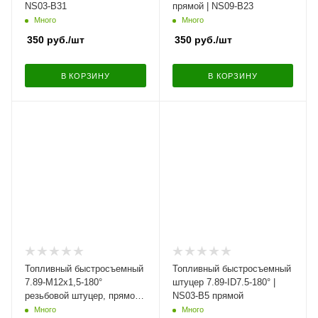
NS03-B31
прямой | NS09-B23
Много
Много
350
руб.
/шт
350
руб.
/шт
В КОРЗИНУ
В КОРЗИНУ
Топливный быстросъемный
Топливный быстросъемный
7.89-M12х1,5-180°
штуцер 7.89-ID7.5-180° |
резьбовой штуцер, прямой |
NS03-B5 прямой
NS10-029
Много
Много