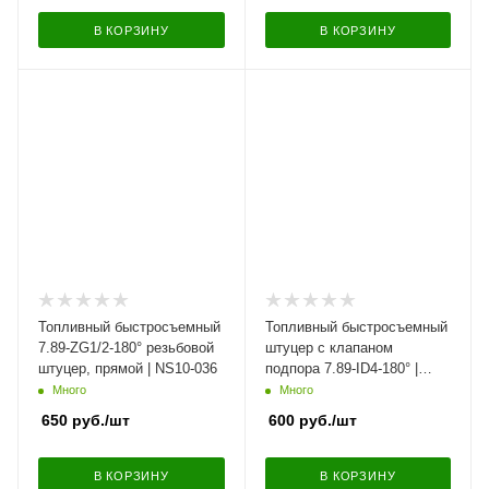
В КОРЗИНУ
В КОРЗИНУ
Топливный быстросъемный
Топливный быстросъемный
7.89-ZG1/2-180° резьбовой
штуцер с клапаном
штуцер, прямой | NS10-036
подпора 7.89-ID4-180° |
NS03-B18
Много
Много
650
руб.
/шт
600
руб.
/шт
В КОРЗИНУ
В КОРЗИНУ