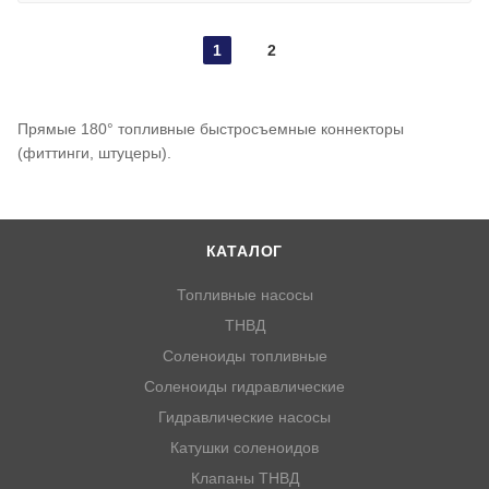
1
2
Прямые 180° топливные быстросъемные коннекторы
(фиттинги, штуцеры).
КАТАЛОГ
Топливные насосы
ТНВД
Соленоиды топливные
Соленоиды гидравлические
Гидравлические насосы
Катушки соленоидов
Клапаны ТНВД