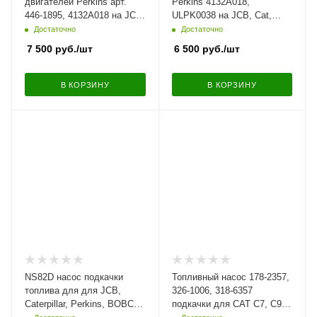
двигателей Perkins арт.
Perkins 4132A018,
446-1895, 4132A018 на JCB,
ULPK0038 на JCB, Cat,
Cat, Terex, FG Wilson.
Terex, FG Wilson.
Достаточно
Достаточно
7 500
руб.
/шт
6 500
руб.
/шт
В КОРЗИНУ
В КОРЗИНУ
NS82D насос подкачки
Топливный насос 178-2357,
топлива для для JCB,
326-1006, 318-6357
Caterpillar, Perkins, BOBCAT
подкачки для CAT C7, C9,