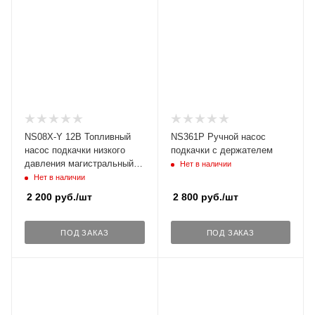
NS08X-Y 12В Топливный
NS361P Ручной насос
насос подкачки низкого
подкачки с держателем
давления магистральный
Нет в наличии
для дизельных,
Нет в наличии
бензиновых двигателей
2 200
руб.
/шт
2 800
руб.
/шт
YANMAR, CATERPILLAR
(129612-52100, 183-4320),
KUBOTA , VOLVO, JCB,
ПОД ЗАКАЗ
ПОД ЗАКАЗ
PERKINS, CATERPILLAR,
TAKEUCHI, ZEXEL, VRZ,
MITSUBISHI