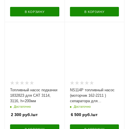
(129612-52100, 183-4320),
KUBOTA , VOLVO, JCB,
В КОРЗИНУ
В КОРЗИНУ
PERKINS, CATERPILLAR,
TAKEUCHI, ZEXEL, VRZ,
MITSUBISHI
Топливный насос подкачки
NS114P топливный насос
1832823 для CAT 3114,
(моторчик 162-2211 )
3116, h=200мм
сепаратора для
CATERPILLAR (ан. 190-
Достаточно
Достаточно
8970, CA1908970, 371-3599,
2 300
руб.
/шт
6 500
руб.
/шт
3261643 ), 24В