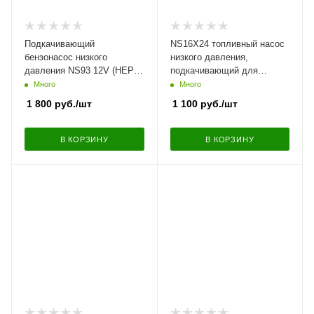
Подкачивающий
NS16X24 топливный насос
бензонасос низкого
низкого давления,
давления NS93 12V (HEP-
подкачивающий для
02A) магистральный для
дизеля, 24В (ан. HEP 02A).
Много
Много
дизельных, бензиновых
1 800
руб.
/шт
1 100
руб.
/шт
двигателей
В КОРЗИНУ
В КОРЗИНУ