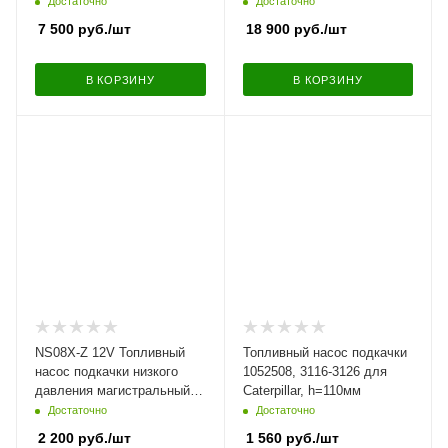
( ULPK0041, 3860189 )
3290
Достаточно
Достаточно
7 500
руб.
/шт
18 900
руб.
/шт
В КОРЗИНУ
В КОРЗИНУ
NS08X-Z 12V Топливный
Топливный насос подкачки
насос подкачки низкого
1052508, 3116-3126 для
давления магистральный
Caterpillar, h=110мм
для дизельных,
Достаточно
Достаточно
бензиновых двигателей
2 200
руб.
/шт
1 560
руб.
/шт
YANMAR, CATERPILLAR