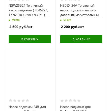
NSW26B24 Топливный
NS08X 24V Топливный
насос подкачки ( 4645227,
насос подкачки низкого
17 926100, 8980093971 )
давления магистральный
для
для дизельных,
Много
Много
ISUZU/HITACHI/JCB/BOGDAN/Case
бензиновых двигателей
4 500
руб.
/шт
2 200
руб.
/шт
24В
YANMAR (119225-52102),
KUBOTA , VOLVO, JCB,
PERKINS, CATERPILLAR,
В КОРЗИНУ
В КОРЗИНУ
TAKEUCHI, ZEXEL, VRZ,
MITSUBISHI
Насос подкачки 24В для
Насос подкачки для