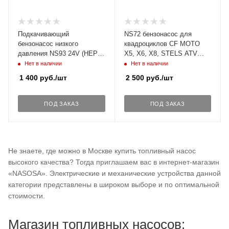
Подкачивающий
NS72 бензонасос для
бензонасос низкого
квадроциклов CF MOTO
давления NS93 24V (HEP-
X5, X6, X8, STELS ATV
02A) магистральный для
500, 700, 800 мотоциклов и
Нет в наличии
Нет в наличии
дизельных, бензиновых
скутеров SUZUKI
1 400
руб.
/шт
2 500
руб.
/шт
двигателей
BURGMAN, HUSQVARNA
TC, TE, TXC, YAMAHA T-
MAX, V-MAX и др.
ПОД ЗАКАЗ
ПОД ЗАКАЗ
Не знаете, где можно в Москве купить топливный насос
высокого качества? Тогда приглашаем вас в интернет-магазин
«NASOSA». Электрические и механические устройства данной
категории представлены в широком выборе и по оптимальной
стоимости.
Магазин топливных насосов: