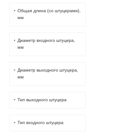
HITACHI (
9
)
Общая длина (со штуцерами),
HONDA (
23
)
мм
HUSABERG (
4
)
HUSQVARNA (
5
)
Диаметр входного штуцера,
HYUNDAI (
6
)
мм
INFINITI (
1
)
ISUZU (
8
)
IVECO (
5
)
Диаметр выходного штуцера,
мм
JCB (
17
)
JEEP (
2
)
JOHN DEERE (
25
)
Тип выходного штуцера
KAMА3 (
8
)
KAWASAKI (
4
)
Тип входного штуцера
KIA (
3
)
KOBELCO (
1
)