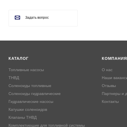
KOHLER (
14
)
KOMATSU (
3
)
Задать вопрос
KTM (
2
)
KUBOTA (
12
)
LADA (
3
)
LEXUS (
1
)
КАТАЛОГ
КОМПАНИЯ
LIEBHERR (
4
)
LYNX (
2
)
Топливные насосы
О нас
MAN (
5
)
ТНВД
Наши ваканс
MANITOU (
7
)
Соленоиды топливные
Отзывы
Соленоиды гидравлические
Партнеры и д
MASSEY FERGUSON
(
3
)
Гидравлические насосы
Контакты
MAZDA (
3
)
Катушки соленоидов
MBK (
3
)
Клапаны ТНВД
Комплектующие для топливной системы
MERCEDES-BENZ (
6
)