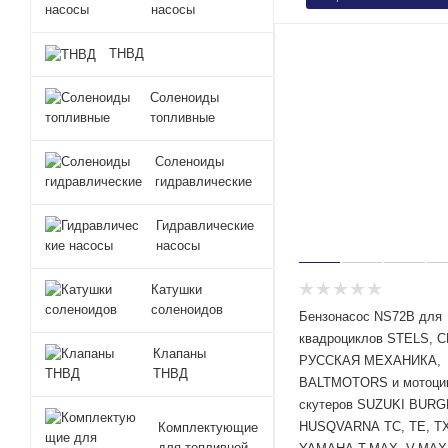
насосы
ТНВД
Соленоиды
топливные
Соленоиды
гидравлические
Гидравлические
насосы
Катушки
соленоидов
Бензонасос NS72B для
квадроциклов STELS, 
Клапаны
РУССКАЯ МЕХАНИКА,
ТНВД
BALTMOTORS и мотоци
скутеров SUZUKI BUR
HUSQVARNA TC, TE, T
Комплектующие
для топливной