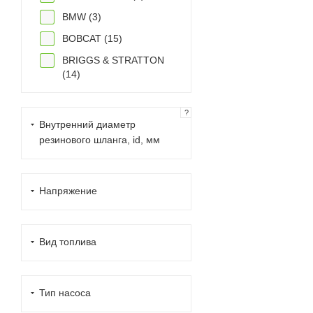
BMW (
3
)
BOBCAT (
15
)
BRIGGS & STRATTON
(
14
)
BRP (
3
)
?
CAGIVA (
1
)
Внутренний диаметр
CAN-AM (
1
)
резинового шланга, id, мм
CARRIER (
2
)
CASE (
12
)
Напряжение
CATERPILLAR (
25
)
CF MOTO (
2
)
Вид топлива
CHRYSLER (
4
)
CUMMINS (
10
)
DAEWOO (
3
)
Тип насоса
DAF (
1
)