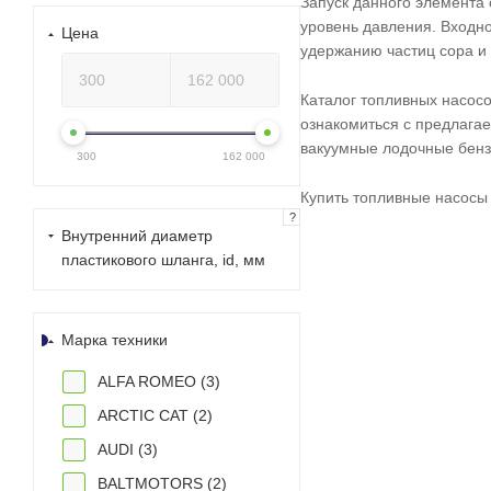
Запуск данного элемента 
уровень давления. Входно
Цена
удержанию частиц сора и
Каталог топливных насосо
ознакомиться с предлага
вакуумные лодочные бензо
300
162 000
Купить топливные насосы
?
Внутренний диаметр
пластикового шланга, id, мм
Марка техники
ALFA ROMEO (
3
)
ARCTIC CAT (
2
)
AUDI (
3
)
BALTMOTORS (
2
)