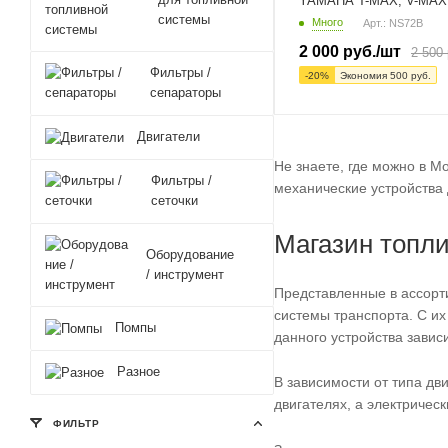
YAMAHA T-MAX, V-MAX 
системы
Много
Арт.: NS72B
2 000
руб.
/шт
2 500
Фильтры /
-
20
%
Экономия
500
руб.
сепараторы
Двигатели
Не знаете, где можно в М
Фильтры /
механические устройства
сеточки
Магазин топли
Оборудование
/ инструмент
Представленные в ассорт
системы транспорта. С их
Помпы
данного устройства завис
Разное
В зависимости от типа дв
двигателях, а электричес
ФИЛЬТР