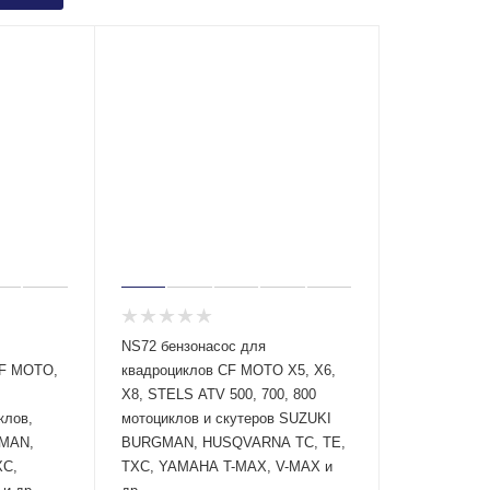
NS72 бензонасос для
CF MOTO,
квадроциклов CF MOTO X5, X6,
X8, STELS ATV 500, 700, 800
клов,
мотоциклов и скутеров SUZUKI
GMAN,
BURGMAN, HUSQVARNA TC, TE,
XC,
TXC, YAMAHA T-MAX, V-MAX и