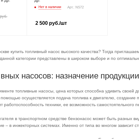
и др.
др.
Нет в наличии
Арт.: NS72
руб.
2 500
руб.
/шт
оскве купить топливный насос высокого качества? Тогда приглашае
 данной категории представлены в широком выборе и по оптимальн
вных насосов: назначение продукци
именте топливные насосы, цена которых способна удивить своей 
 помощью осуществляется подача топлива к двигателю, создание п
ит работоспособность техники, ее возможность самостоятельного 
игателя в транспортном средстве бензонасос может быть разных 
кие – в инжекторных системах. Именно от типа во многом зависит с