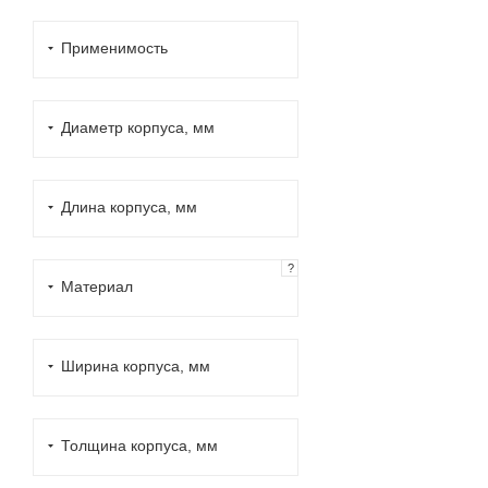
DERBI (
4
)
Применимость
DEUTZ (
11
)
DOOSAN (
4
)
Диаметр корпуса, мм
DRESSTA (
1
)
DUCATI (
2
)
FAW (
1
)
Длина корпуса, мм
FIAT (
4
)
FORD (
9
)
?
Материал
GEELY (
1
)
GILERA (
2
)
Ширина корпуса, мм
GOKART (
1
)
HARLEY-DAVIDSON
(
2
)
Толщина корпуса, мм
HIDROMEK (
6
)