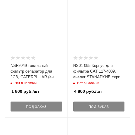
NSF2049 топливный
NS01-095 Корпус для
фильтр сепаратор для
фильтра CAT 117-4089,
JCB, CATERPILLAR (ан.
аналог STANADYNE серия
32/925950, 361-9554,
FM-100 34504, М14 х 1,5
Нет в наличии
Нет в наличии
1685861).
1 800
руб.
/шт
4 800
руб.
/шт
ПОД ЗАКАЗ
ПОД ЗАКАЗ