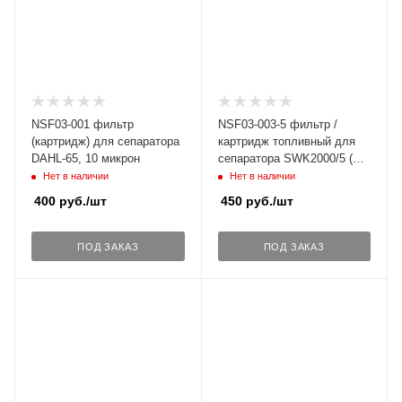
NSF03-001 фильтр
NSF03-003-5 фильтр /
(картридж) для сепаратора
картридж топливный для
DAHL-65, 10 микрон
сепаратора SWK2000/5 (
SEPAR 2000/5 ), 30 микрон
Нет в наличии
Нет в наличии
400
руб.
/шт
450
руб.
/шт
ПОД ЗАКАЗ
ПОД ЗАКАЗ