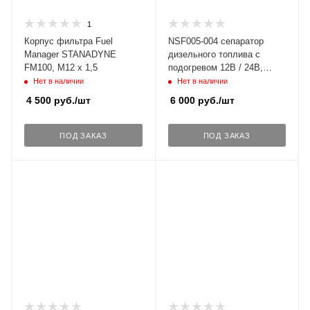
1
Корпус фильтра Fuel
NSF005-004 сепаратор
Manager STANADYNE
дизельного топлива с
FM100, М12 х 1,5
подогревом 12В / 24В,
аналог Separ SWK 2000/10
Нет в наличии
Нет в наличии
( 600FH ).
4 500
руб.
/шт
6 000
руб.
/шт
ПОД ЗАКАЗ
ПОД ЗАКАЗ