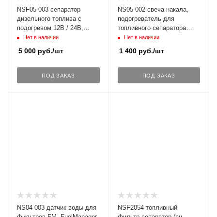
NSF05-003 сепаратор
NS05-002 свеча накала,
дизельного топлива с
подогреватель для
подогревом 12В / 24В,
топливного сепаратора
аналог Separ SWK
SWK 2000/5, 12В / 24В,
Нет в наличии
Нет в наличии
2000/5/50 ( 300FH ).
M16x1,5.
5 000
руб.
/шт
1 400
руб.
/шт
ПОД ЗАКАЗ
ПОД ЗАКАЗ
NS04-003 датчик воды для
NSF2054 топливный
фильтров FM, FuelManager
фильтр сепаратор (ан.