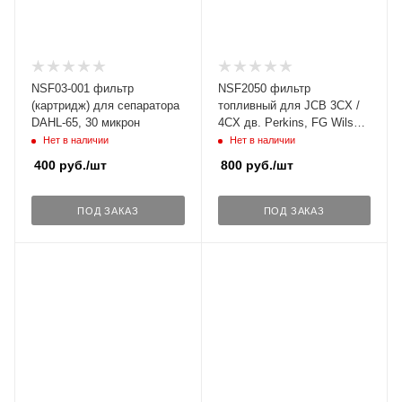
NSF03-001 фильтр
NSF2050 фильтр
(картридж) для сепаратора
топливный для JCB 3CX /
DAHL-65, 30 микрон
4CX дв. Perkins, FG Wilson
(ан. 26560201, FS20009).
Нет в наличии
Нет в наличии
400
руб.
/шт
800
руб.
/шт
ПОД ЗАКАЗ
ПОД ЗАКАЗ