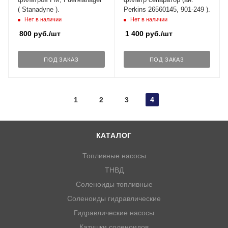
( Stanadyne ).
Perkins 26560145, 901-249 ).
Нет в наличии
Нет в наличии
800
руб.
/шт
1 400
руб.
/шт
ПОД ЗАКАЗ
ПОД ЗАКАЗ
1
2
3
4
КАТАЛОГ
Топливные насосы
ТНВД
Соленоиды топливные
Соленоиды гидравлические
Гидравлические насосы
Катушки соленоидов