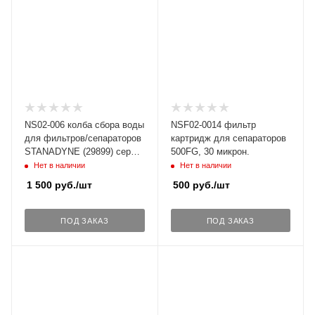
NS02-006 колба сбора воды
NSF02-0014 фильтр
для фильтров/сепараторов
картридж для сепараторов
STANADYNE (29899) серии
500FG, 30 микрон.
FM-1, FM-10, FM-100 с
Нет в наличии
Нет в наличии
датчиком.
1 500
руб.
/шт
500
руб.
/шт
ПОД ЗАКАЗ
ПОД ЗАКАЗ