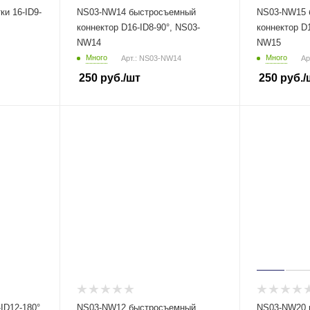
и 16-ID9-
NS03-NW14 быстросъемный
NS03-NW15 
коннектор D16-ID8-90°, NS03-
коннектор D1
NW14
NW15
Много
Много
Арт.: NS03-NW14
Ар
250
руб.
/шт
250
руб.
/
ID12-180°
NS03-NW12 быстросъемный
NS03-NW20 ш