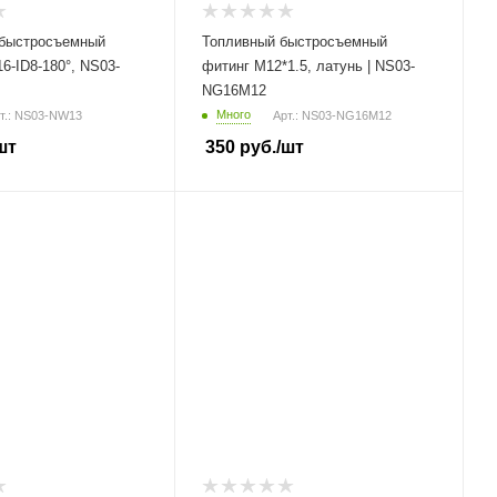
быстросъемный
Топливный быстросъемный
6-ID8-180°, NS03-
фитинг M12*1.5, латунь | NS03-
NG16M12
Много
т.: NS03-NW13
Арт.: NS03-NG16M12
шт
350
руб.
/шт