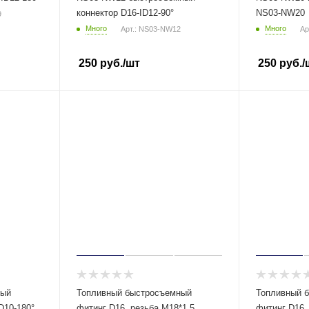
коннектор D16-ID12-90°
NS03-NW20
9
Много
Много
Арт.: NS03-NW12
Ар
250
руб.
/шт
250
руб.
/
ный
Топливный быстросъемный
Топливный 
D10-180°,
фитинг D16, резьба M18*1.5,
фитинг D16,