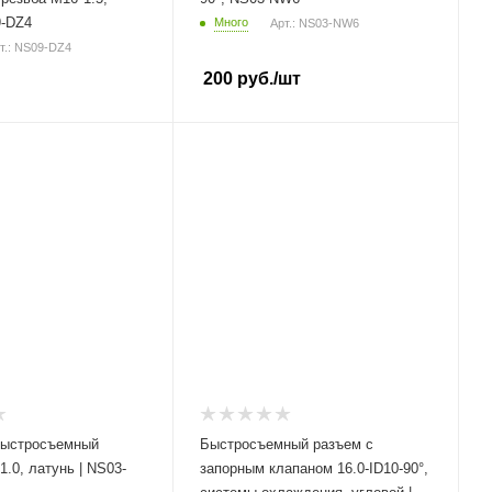
9-DZ4
Много
Арт.: NS03-NW6
т.: NS09-DZ4
200
руб.
/шт
быстросъемный
Быстросъемный разъем с
.0, латунь | NS03-
запорным клапаном 16.0-ID10-90°,