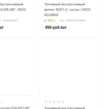
быстросъемный
Топливный быстросъемный
6-ID9-180°, NS03-
фитинг M16*1.5, латунь | NS03-
NG16M16
Много
т.: NS03-NW15
Арт.: NS03-NG16M16
шт
450
руб.
/шт
туцер D16-ID12-90°,
Топливный быстросъемный