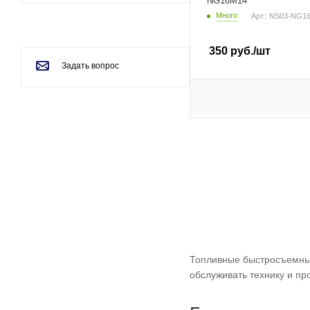
NG16M14
Много
Арт.: NS03-NG1
350
руб.
/шт
Задать вопрос
Топливные быстросъемные
обслуживать технику и пр