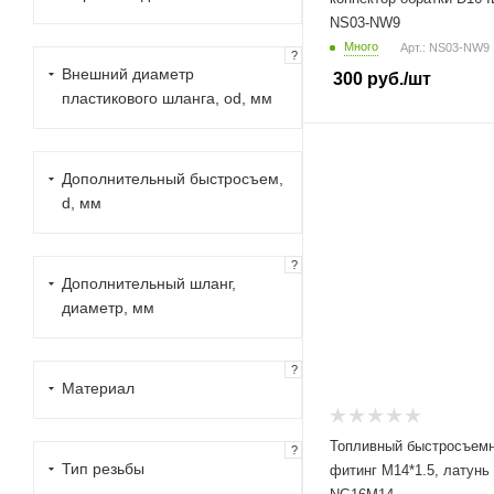
NS03-NW9
17.5 (
7
)
Много
Арт.: NS03-NW9
?
18 (
31
)
Внешний диаметр
300
руб.
/шт
20 (
4
)
пластикового шланга, od, мм
18.9 (
5
)
24 (
2
)
Дополнительный быстросъем,
26 (
11
)
d, мм
40 (
3
)
?
Дополнительный шланг,
диаметр, мм
?
Материал
Топливный быстросъем
?
Тип резьбы
фитинг M14*1.5, латунь 