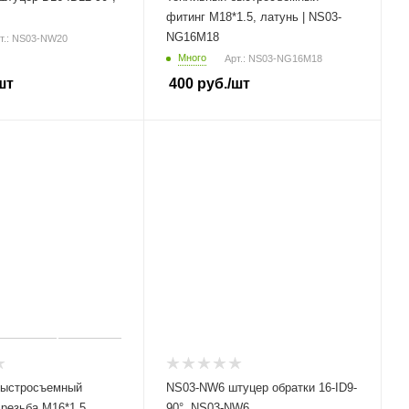
фитинг M18*1.5, латунь | NS03-
NG16M18
т.: NS03-NW20
Много
Арт.: NS03-NG16M18
шт
400
руб.
/шт
быстросъемный
NS03-NW6 штуцер обратки 16-ID9-
 резьба M16*1.5,
90°, NS03-NW6