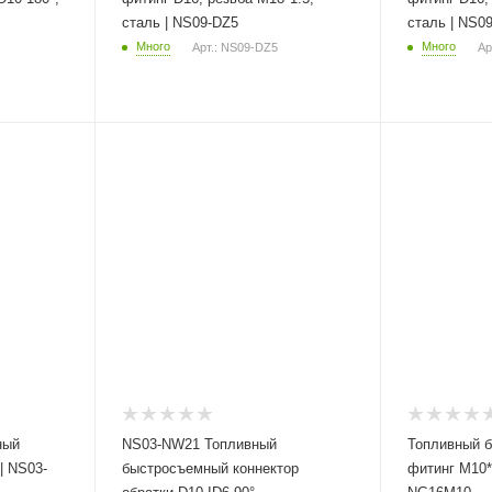
сталь | NS09-DZ5
сталь | NS0
Много
Много
Арт.: NS09-DZ5
Ар
ный
NS03-NW21 Топливный
Топливный 
| NS03-
быстросъемный коннектор
фитинг M10*1