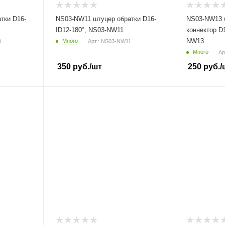
тки D16-
NS03-NW11 штуцер обратки D16-
NS03-NW13 
ID12-180°, NS03-NW11
коннектор D1
NW13
Много
0
Арт.: NS03-NW11
Много
Ар
350
руб.
/шт
250
руб.
/