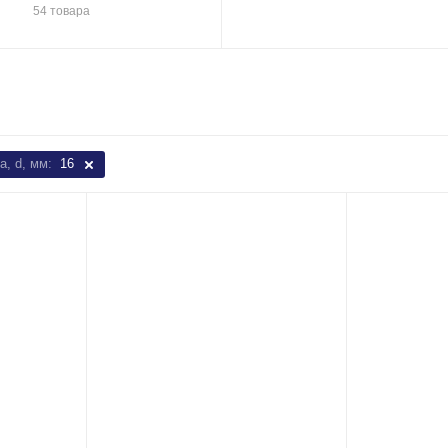
54 товара
а, d, мм:
16