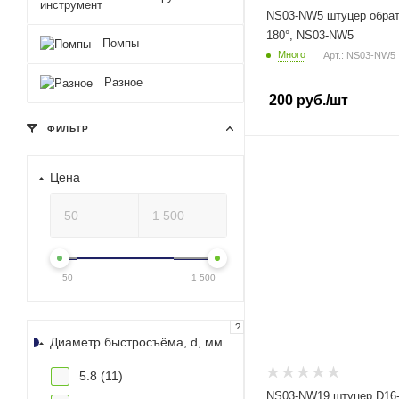
NS03-NW5 штуцер обратк
180°, NS03-NW5
Помпы
Много
Арт.: NS03-NW5
Разное
200
руб.
/шт
ФИЛЬТР
Цена
50
1 500
?
Диаметр быстросъёма, d, мм
5.8 (
11
)
NS03-NW19 штуцер D16-