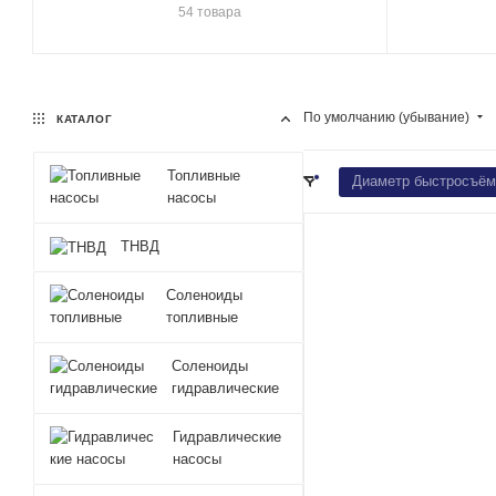
54 товара
По умолчанию (убывание)
КАТАЛОГ
Топливные
Диаметр быстросъём
насосы
ТНВД
Соленоиды
топливные
Соленоиды
гидравлические
Гидравлические
насосы