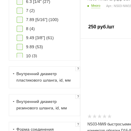
6.3 [1/4" (
27
)
Много
Арт.: NS03-NW1
7 (
2
)
7.89 [5/16"] (
100
)
250
руб.
/шт
8 (
4
)
9.49 [3/8"] (
61
)
9.89 (
53
)
10 (
3
)
11.5 (
13
)
?
Внутренний диаметр
11.8 (
47
)
пластикового шланга, id, мм
12 (
16
)
12.61 [1/2"] (
42
)
?
14 (
20
)
Внутренний диаметр
резинового шланга, id, мм
14.5 (
2
)
15.82 [5/8"] (
62
)
NS03-NW9 быстросъем
?
16 (
43
)
Форма соединения
коннектор обратки D16-I