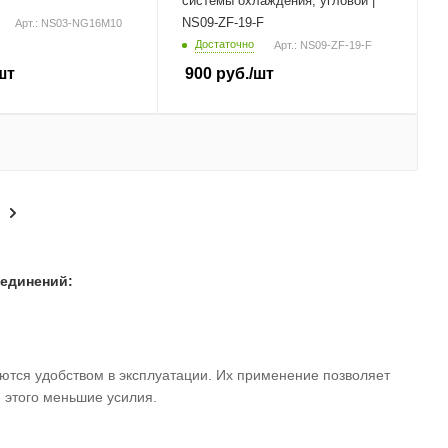
системы охлаждения, угловой |
NS09-ZF-19-F
Арт.: NS03-NG16M10
Достаточно
Арт.: NS09-ZF-19-F
шт
900
руб.
/шт
единений:
тся удобством в эксплуатации. Их применение позволяет
 этого меньшие усилия.