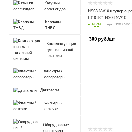
Катушки
соленоидов
NS03-NW10 штуцер обра
ID10-90°, NS03-NW10
Клапаны
Много
Арт.: NS03-NW1
ТНВД
300
руб.
/шт
Комплектующие
для топливной
системы
Фильтры /
сепараторы
Двигатели
Фильтры /
сеточки
Оборудование
/ инструмент