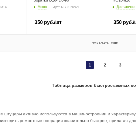
обратки D10-ID6-90°
NG16M10
Много
Достаточно
6M14
Арт.: NS03-NW21
350
руб.
/шт
350
руб.
/
ПОКАЗАТЬ ЕЩЕ
1
2
3
Таблица размеров быстросъемных со
 штуцеры активно используются в машиностроении и характеризую
оизводить ремонтные операции значительно быстрее, прилагая для