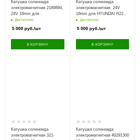
Катушка соленоида
Катушка соленоида
электромагнитная 2189894,
электромагнитная, 24V
24V 18mm для
18mm для HYUNDAI R225-
CATERPILLAR
7, R215-7, R220-7
Достаточно
Достаточно
5 000
руб.
/шт
5 000
руб.
/шт
В КОРЗИНУ
В КОРЗИНУ
Катушка соленоида
Катушка соленоида
электромагнитная 321-
электромагнитная 40291300