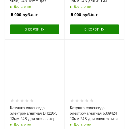
5658, 24В 18mm для
19мм 24В для XCGM
CATERPILLAR
ZOOMLION
Достаточно
Достаточно
5 000
руб.
/шт
5 000
руб.
/шт
В КОРЗИНУ
В КОРЗИНУ
Катушка соленоида
Катушка соленоида
электромагнитная DH220-5
электромагнитная 6309424
13мм 24В для экскаватора
13мм 24В для спецтехники
Doosan, Daewoo
Достаточно
Достаточно